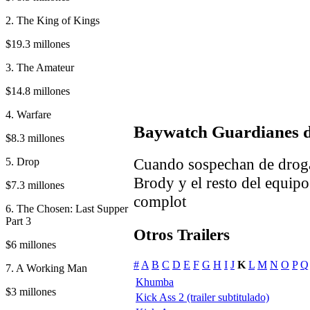
2. The King of Kings
$19.3 millones
3. The Amateur
$14.8 millones
4. Warfare
Baywatch Guardianes d
$8.3 millones
Cuando sospechan de drogas
5. Drop
Brody y el resto del equipo
$7.3 millones
complot
6. The Chosen: Last Supper
Part 3
Otros Trailers
$6 millones
#
A
B
C
D
E
F
G
H
I
J
K
L
M
N
O
P
Q
7. A Working Man
Khumba
$3 millones
Kick Ass 2 (trailer subtitulado)