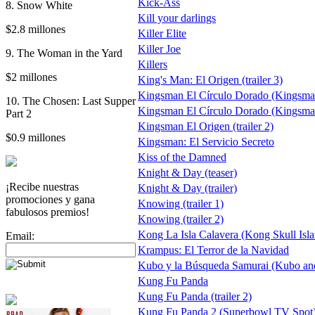
Kick-Ass
8. Snow White
Kill your darlings
$2.8 millones
Killer Elite
Killer Joe
9. The Woman in the Yard
Killers
$2 millones
King's Man: El Origen (trailer 3)
Kingsman El Círculo Dorado (Kingsma
10. The Chosen: Last Supper
Kingsman El Círculo Dorado (Kingsman
Part 2
Kingsman El Origen (trailer 2)
$0.9 millones
Kingsman: El Servicio Secreto
Kiss of the Damned
Knight & Day (teaser)
¡Recibe nuestras
Knight & Day (trailer)
promociones y gana
Knowing (trailer 1)
fabulosos premios!
Knowing (trailer 2)
Kong La Isla Calavera (Kong Skull Isl
Email:
Krampus: El Terror de la Navidad
Kubo y la Búsqueda Samurai (Kubo and
Kung Fu Panda
Kung Fu Panda (trailer 2)
Kung Fu Panda 2 (Superbowl TV Spot