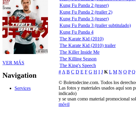
Kung Fu Panda 2 (teaser)
Kung Fu Panda 2 (trailer 2)
Kung Fu Panda 3 (teaser)
Kung Fu Panda 3 (trailer subtitulado)
Kung Fu Panda 4
The Karate Kid (2010)
The Karate Kid (2010) trailer
The Killer Inside Me
The Killing Season
VER MÁS
The King's Speech
#
A
B
C
D
E
F
G
H
I
J
K
L
M
N
O
P
Q
Navigation
© Boletodecine.com. Todos los derechos
Las fotos y materiales usados aquí son p
Services
indicado)
y se usan como material promocional sol
móvil