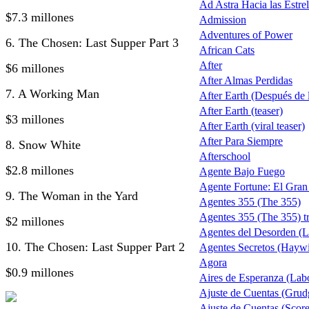
Ad Astra Hacia las Estrel
$7.3 millones
Admission
Adventures of Power
6. The Chosen: Last Supper Part 3
African Cats
After
$6 millones
After Almas Perdidas
7. A Working Man
After Earth (Después de la
After Earth (teaser)
$3 millones
After Earth (viral teaser)
After Para Siempre
8. Snow White
Afterschool
$2.8 millones
Agente Bajo Fuego
Agente Fortune: El Gra
9. The Woman in the Yard
Agentes 355 (The 355)
Agentes 355 (The 355) tr
$2 millones
Agentes del Desorden (L
10. The Chosen: Last Supper Part 2
Agentes Secretos (Haywi
Agora
$0.9 millones
Aires de Esperanza (Lab
Ajuste de Cuentas (Grud
Ajuste de Cuentas (Score 