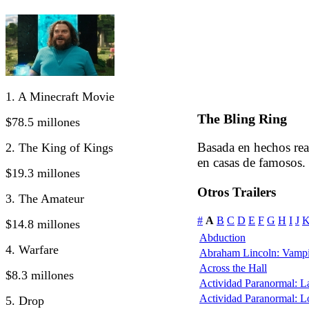
1. A Minecraft Movie
The Bling Ring
$78.5 millones
Basada en hechos rea
2. The King of Kings
en casas de famosos.
$19.3 millones
Otros Trailers
3. The Amateur
#
A
B
C
D
E
F
G
H
I
J
$14.8 millones
Abduction
4. Warfare
Abraham Lincoln: Vampi
Across the Hall
$8.3 millones
Actividad Paranormal: 
Actividad Paranormal: 
5. Drop