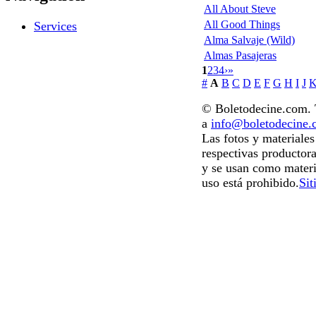
All About Steve
All Good Things
Services
Alma Salvaje (Wild)
Almas Pasajeras
1
2
3
4
›
»
#
A
B
C
D
E
F
G
H
I
J
© Boletodecine.com. T
a
info@boletodecine
Las fotos y materiale
respectivas productora
y se usan como materi
uso está prohibido.
Sit