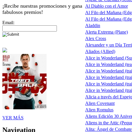
¡Recibe nuestras promociones y gana
Al Diablo con el Amor
fabulosos premios!
Al Filo del Mañana (Ed
Al Filo del Mañana (Ed
Email:
Aladdin
Alerta Extrema (Plane)
Alex Cross
Alexander y un Día Terri
Aliados (Allied)
Alice in Wonderland (S
Alice in Wonderland (tea
Alice in Wonderland (trai
Alice in Wonderland (trai
Alice in Wonderland (trai
Alice in Wonderland (trai
Alicia a través del Espej
Alien Covenant
Alien Romulus
Aliens Edición 30 Aniver
VER MÁS
Aliens in the Attic (Pequ
Navigation
Alita: Ángel de Combate 