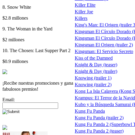
Killer Elite
8. Snow White
Killer Joe
$2.8 millones
Killers
King's Man: El Origen (trailer 3
9. The Woman in the Yard
Kingsman El Círculo Dorado (
Kingsman El Círculo Dorado (
$2 millones
Kingsman El Origen (trailer 2)
10. The Chosen: Last Supper Part 2
Kingsman: El Servicio Secreto
Kiss of the Damned
$0.9 millones
Knight & Day (teaser)
Knight & Day (trailer)
Knowing (trailer 1)
¡Recibe nuestras promociones y gana
Knowing (trailer 2)
fabulosos premios!
Kong La Isla Calavera (Kong Sk
Krampus: El Terror de la Navi
Email:
Kubo y la Búsqueda Samurai (
Kung Fu Panda
Kung Fu Panda (trailer 2)
Kung Fu Panda 2 (Superbowl 
Kung Fu Panda 2 (teaser)