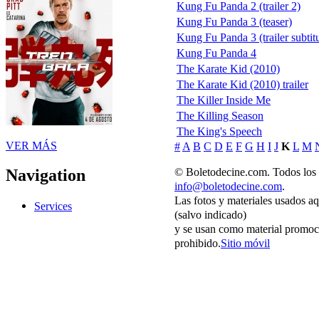
Kung Fu Panda 2 (trailer 2)
Kung Fu Panda 3 (teaser)
Kung Fu Panda 3 (trailer subtit
Kung Fu Panda 4
The Karate Kid (2010)
The Karate Kid (2010) trailer
The Killer Inside Me
The Killing Season
The King's Speech
VER MÁS
#
A
B
C
D
E
F
G
H
I
J
K
L
M
© Boletodecine.com. Todos los 
Navigation
info@boletodecine.com
.
Las fotos y materiales usados a
Services
(salvo indicado)
y se usan como material promoci
prohibido.
Sitio móvil