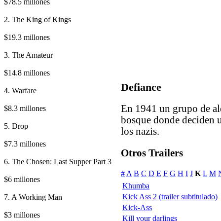
$78.5 millones
2. The King of Kings
$19.3 millones
3. The Amateur
$14.8 millones
Defiance
4. Warfare
En 1941 un grupo de ald
$8.3 millones
bosque donde deciden uni
5. Drop
los nazis.
$7.3 millones
Otros Trailers
6. The Chosen: Last Supper Part 3
#
A
B
C
D
E
F
G
H
I
J
K
L
M
$6 millones
Khumba
7. A Working Man
Kick Ass 2 (trailer subtitulado)
Kick-Ass
$3 millones
Kill your darlings