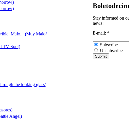
morrow)
Boletodecin
morrow)
Stay informed on our
news!
E-mail:
*
rible, Malo... ¡Muy Malo!
Subscribe
l TV Spot)
Unsubscribe
 through the looking glass)
asores)
attle Angel)