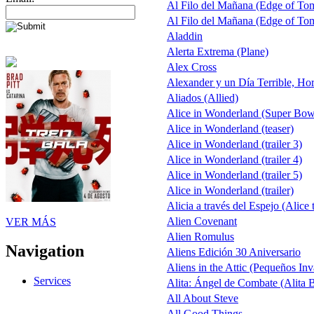
Al Filo del Mañana (Edge of To
Al Filo del Mañana (Edge of To
Aladdin
Alerta Extrema (Plane)
Alex Cross
Alexander y un Día Terrible, Hor
Aliados (Allied)
Alice in Wonderland (Super Bow
Alice in Wonderland (teaser)
Alice in Wonderland (trailer 3)
Alice in Wonderland (trailer 4)
Alice in Wonderland (trailer 5)
Alice in Wonderland (trailer)
Alicia a través del Espejo (Alice
Alien Covenant
VER MÁS
Alien Romulus
Navigation
Aliens Edición 30 Aniversario
Aliens in the Attic (Pequeños Inv
Services
Alita: Ángel de Combate (Alita B
All About Steve
All Good Things