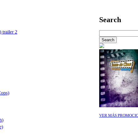
Search
 trailer 2
Cops)
VER MÁS PROMOCI
h)
e)