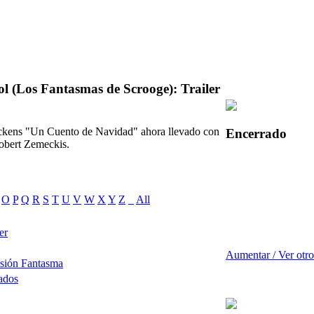
l (Los Fantasmas de Scrooge): Trailer
Dickens "Un Cuento de Navidad" ahora llevado con
Encerrado
Robert Zemeckis.
O
P
Q
R
S
T
U
V
W
X
Y
Z
_
All
er
Aumentar / Ver otro
sión Fantasma
ados