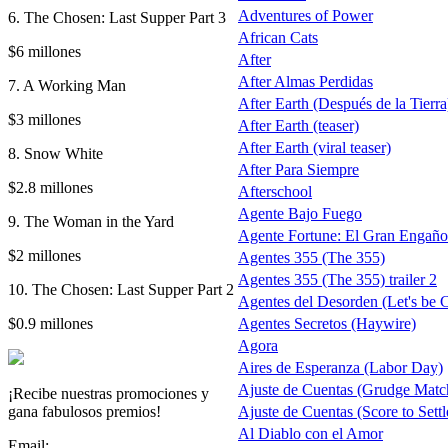
Adventures of Power
6. The Chosen: Last Supper Part 3
African Cats
$6 millones
After
After Almas Perdidas
7. A Working Man
After Earth (Después de la Tierra)
$3 millones
After Earth (teaser)
After Earth (viral teaser)
8. Snow White
After Para Siempre
$2.8 millones
Afterschool
Agente Bajo Fuego
9. The Woman in the Yard
Agente Fortune: El Gran Engaño
$2 millones
Agentes 355 (The 355)
Agentes 355 (The 355) trailer 2
10. The Chosen: Last Supper Part 2
Agentes del Desorden (Let's be 
$0.9 millones
Agentes Secretos (Haywire)
Agora
Aires de Esperanza (Labor Day)
Ajuste de Cuentas (Grudge Matc
¡Recibe nuestras promociones y
gana fabulosos premios!
Ajuste de Cuentas (Score to Settl
Al Diablo con el Amor
Email: