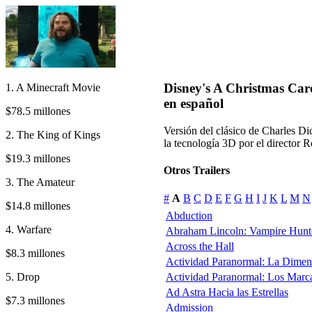
Disney's A Christmas Caro
1. A Minecraft Movie
en español
$78.5 millones
Versión del clásico de Charles 
2. The King of Kings
la tecnología 3D por el director 
$19.3 millones
Otros Trailers
3. The Amateur
#
A
B
C
D
E
F
G
H
I
J
K
L
M
N
$14.8 millones
Abduction
4. Warfare
Abraham Lincoln: Vampire Hunt
Across the Hall
$8.3 millones
Actividad Paranormal: La Dimen
5. Drop
Actividad Paranormal: Los Marc
Ad Astra Hacia las Estrellas
$7.3 millones
Admission