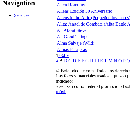
Navigation
Alien Romulus
Aliens Edición 30 Aniversario
Services
Aliens in the Attic (Pequeños Invasores
Alita: Ángel de Combate (Alita Battle 
All About Steve
All Good Things
Alma Salvaje (Wild)
Almas Pasajeras
1
2
3
4
›
»
#
A
B
C
D
E
F
G
H
I
J
K
L
M
N
O
P
Q
© Boletodecine.com. Todos los derechos
Las fotos y materiales usados aquí son p
indicado)
y se usan como material promocional sol
móvil