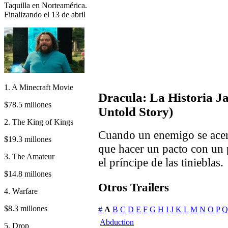
Taquilla en Norteamérica.
Finalizando el 13 de abril
1. A Minecraft Movie
Dracula: La Historia 
$78.5 millones
Untold Story)
2. The King of Kings
Cuando un enemigo se acerc
$19.3 millones
que hacer un pacto con un 
3. The Amateur
el príncipe de las tinieblas.
$14.8 millones
Otros Trailers
4. Warfare
$8.3 millones
#
A
B
C
D
E
F
G
H
I
J
K
L
M
N
O
P
Q
Abduction
5. Drop