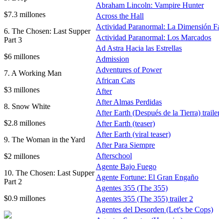
Abraham Lincoln: Vampire Hunter
$7.3 millones
Across the Hall
Actividad Paranormal: La Dimensión F
6. The Chosen: Last Supper
Actividad Paranormal: Los Marcados
Part 3
Ad Astra Hacia las Estrellas
$6 millones
Admission
Adventures of Power
7. A Working Man
African Cats
$3 millones
After
After Almas Perdidas
8. Snow White
After Earth (Después de la Tierra) traile
$2.8 millones
After Earth (teaser)
After Earth (viral teaser)
9. The Woman in the Yard
After Para Siempre
Afterschool
$2 millones
Agente Bajo Fuego
10. The Chosen: Last Supper
Agente Fortune: El Gran Engaño
Part 2
Agentes 355 (The 355)
$0.9 millones
Agentes 355 (The 355) trailer 2
Agentes del Desorden (Let's be Cops)