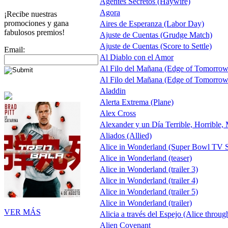
Agentes Secretos (Haywire)
Agora
¡Recibe nuestras
promociones y gana
Aires de Esperanza (Labor Day)
fabulosos premios!
Ajuste de Cuentas (Grudge Match)
Ajuste de Cuentas (Score to Settle)
Email:
Al Diablo con el Amor
Al Filo del Mañana (Edge of Tomorrow
Al Filo del Mañana (Edge of Tomorrow
Aladdin
Alerta Extrema (Plane)
Alex Cross
Alexander y un Día Terrible, Horrible,
Aliados (Allied)
Alice in Wonderland (Super Bowl TV S
Alice in Wonderland (teaser)
Alice in Wonderland (trailer 3)
Alice in Wonderland (trailer 4)
Alice in Wonderland (trailer 5)
Alice in Wonderland (trailer)
VER MÁS
Alicia a través del Espejo (Alice throug
Alien Covenant