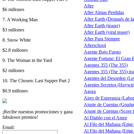
After
$6 millones
After Almas Perdidas
After Earth (Después de la 
7. A Working Man
After Earth (teaser)
$3 millones
After Earth (viral teaser)
After Para Siempre
8. Snow White
Afterschool
$2.8 millones
Agente Bajo Fuego
Agente Fortune: El Gran 
9. The Woman in the Yard
Agentes 355 (The 355)
$2 millones
Agentes 355 (The 355) trai
Agentes del Desorden (Let
10. The Chosen: Last Supper Part 2
Agentes Secretos (Haywir
$0.9 millones
Agora
Aires de Esperanza (Labo
Ajuste de Cuentas (Grudg
Ajuste de Cuentas (Score t
¡Recibe nuestras promociones y gana
fabulosos premios!
Al Diablo con el Amor
Al Filo del Mañana (Edge
Email:
Al Filo del Mañana (Edge