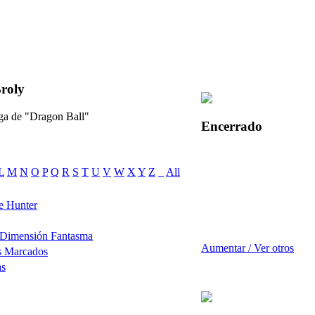
roly
aga de "Dragon Ball"
Encerrado
L
M
N
O
P
Q
R
S
T
U
V
W
X
Y
Z
_
All
e Hunter
 Dimensión Fantasma
Aumentar / Ver otros
s Marcados
as