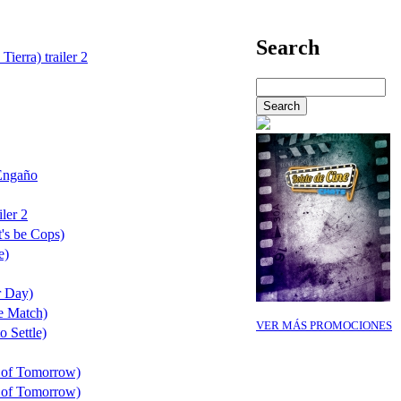
Search
Tierra) trailer 2
Engaño
ler 2
's be Cops)
e)
r Day)
e Match)
VER MÁS PROMOCIONES
o Settle)
 of Tomorrow)
 of Tomorrow)