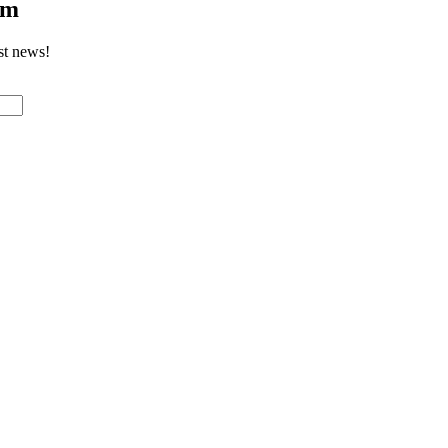
om
st news!