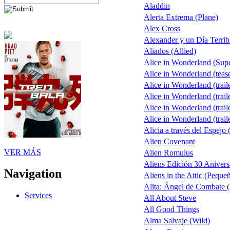
Aladdin
Alerta Extrema (Plane)
Alex Cross
Alexander y un Día Terrib
Aliados (Allied)
Alice in Wonderland (Sup
Alice in Wonderland (teas
Alice in Wonderland (trail
Alice in Wonderland (trail
Alice in Wonderland (trail
Alice in Wonderland (trail
Alicia a través del Espejo 
Alien Covenant
VER MÁS
Alien Romulus
Aliens Edición 30 Anivers
Navigation
Aliens in the Attic (Peque
Alita: Ángel de Combate (
Services
All About Steve
All Good Things
Alma Salvaje (Wild)