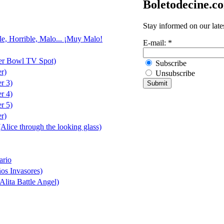
Boletodecine.c
Stay informed on our late
le, Horrible, Malo... ¡Muy Malo!
E-mail:
*
er Bowl TV Spot)
Subscribe
er)
Unsubscribe
er 3)
er 4)
er 5)
er)
(Alice through the looking glass)
ario
ños Invasores)
Alita Battle Angel)