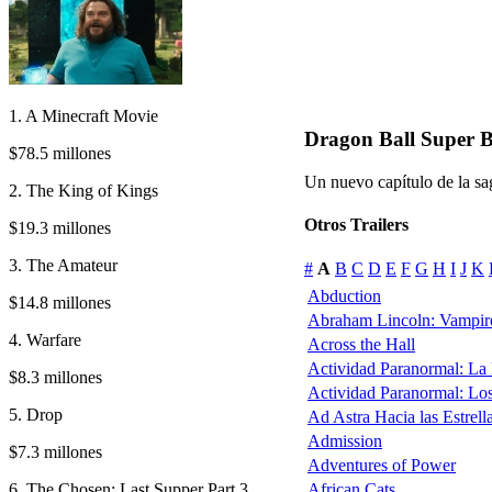
1. A Minecraft Movie
Dragon Ball Super B
$78.5 millones
Un nuevo capítulo de la s
2. The King of Kings
Otros Trailers
$19.3 millones
3. The Amateur
#
A
B
C
D
E
F
G
H
I
J
K
Abduction
$14.8 millones
Abraham Lincoln: Vampir
4. Warfare
Across the Hall
Actividad Paranormal: La
$8.3 millones
Actividad Paranormal: Lo
5. Drop
Ad Astra Hacia las Estrell
Admission
$7.3 millones
Adventures of Power
6. The Chosen: Last Supper Part 3
African Cats