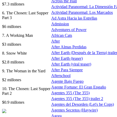
Across the Hall
$7.3 millones
Actividad Paranormal: La Dimensión F
Actividad Paranormal: Los Marcados
6. The Chosen: Last Supper
Part 3
Ad Astra Hacia las Estrellas
Admission
$6 millones
Adventures of Power
7. A Working Man
African Cats
After
$3 millones
After Almas Perdidas
After Earth (Después de la Tierra) traile
8. Snow White
After Earth (teaser)
$2.8 millones
After Earth (viral teaser)
After Para Siempre
9. The Woman in the Yard
Afterschool
$2 millones
Agente Bajo Fuego
Agente Fortune: El Gran Engaño
10. The Chosen: Last Supper
Agentes 355 (The 355)
Part 2
Agentes 355 (The 355) trailer 2
$0.9 millones
Agentes del Desorden (Let's be Cops)
Agentes Secretos (Haywire)
Agora