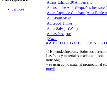
Aliens Edición 30 Aniversario
Aliens in the Attic (Pequeños Invasores
Services
Alita: Ángel de Combate (Alita Battle 
All About Steve
All Good Things
Alma Salvaje (Wild)
Almas Pasajeras
1
2
3
4
›
»
#
A
B
C
D
E
F
G
H
I
J
K
L
M
N
O
P
Q
© Boletodecine.com. Todos los derechos
Las fotos y materiales usados aquí son p
indicado)
y se usan como material promocional sol
móvil