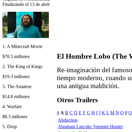
Finalizando el 13 de abril
1. A Minecraft Movie
El Hombre Lobo (The 
$78.5 millones
2. The King of Kings
Re-imaginación del famoso 
$19.3 millones
tiempo moderno, cuando un 
una antigua maldición.
3. The Amateur
$14.8 millones
Otros Trailers
4. Warfare
#
A
B
C
D
E
F
G
H
I
J
K
L
M
N
O
P
Q
$8.3 millones
Abduction
5. Drop
Abraham Lincoln: Vampire Hunter