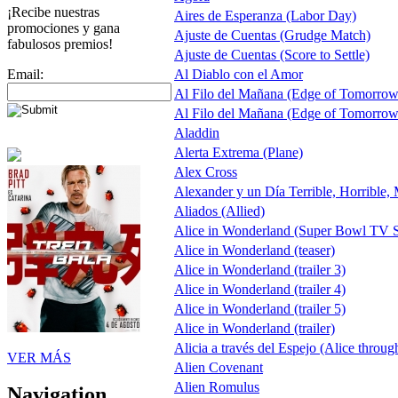
¡Recibe nuestras
Aires de Esperanza (Labor Day)
promociones y gana
Ajuste de Cuentas (Grudge Match)
fabulosos premios!
Ajuste de Cuentas (Score to Settle)
Email:
Al Diablo con el Amor
Al Filo del Mañana (Edge of Tomorrow
Al Filo del Mañana (Edge of Tomorrow
Aladdin
Alerta Extrema (Plane)
Alex Cross
Alexander y un Día Terrible, Horrible,
Aliados (Allied)
Alice in Wonderland (Super Bowl TV S
Alice in Wonderland (teaser)
Alice in Wonderland (trailer 3)
Alice in Wonderland (trailer 4)
Alice in Wonderland (trailer 5)
Alice in Wonderland (trailer)
Alicia a través del Espejo (Alice throug
VER MÁS
Alien Covenant
Alien Romulus
Navigation