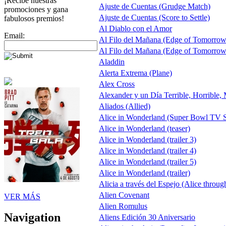
¡Recibe nuestras
Ajuste de Cuentas (Grudge Match)
promociones y gana
Ajuste de Cuentas (Score to Settle)
fabulosos premios!
Al Diablo con el Amor
Email:
Al Filo del Mañana (Edge of Tomorrow
Al Filo del Mañana (Edge of Tomorrow
Aladdin
Alerta Extrema (Plane)
Alex Cross
Alexander y un Día Terrible, Horrible,
Aliados (Allied)
Alice in Wonderland (Super Bowl TV S
Alice in Wonderland (teaser)
Alice in Wonderland (trailer 3)
Alice in Wonderland (trailer 4)
Alice in Wonderland (trailer 5)
Alice in Wonderland (trailer)
Alicia a través del Espejo (Alice throug
Alien Covenant
VER MÁS
Alien Romulus
Navigation
Aliens Edición 30 Aniversario