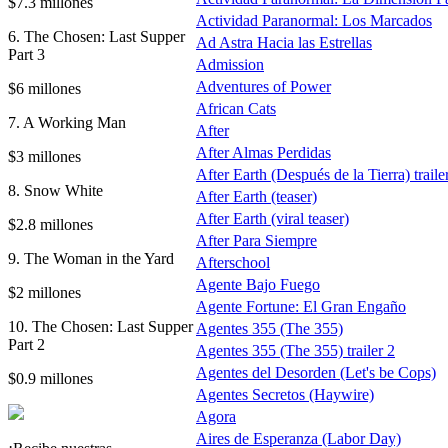
$7.3 millones
Actividad Paranormal: Los Marcados
6. The Chosen: Last Supper
Ad Astra Hacia las Estrellas
Part 3
Admission
Adventures of Power
$6 millones
African Cats
7. A Working Man
After
After Almas Perdidas
$3 millones
After Earth (Después de la Tierra) traile
8. Snow White
After Earth (teaser)
After Earth (viral teaser)
$2.8 millones
After Para Siempre
9. The Woman in the Yard
Afterschool
Agente Bajo Fuego
$2 millones
Agente Fortune: El Gran Engaño
10. The Chosen: Last Supper
Agentes 355 (The 355)
Part 2
Agentes 355 (The 355) trailer 2
Agentes del Desorden (Let's be Cops)
$0.9 millones
Agentes Secretos (Haywire)
Agora
Aires de Esperanza (Labor Day)