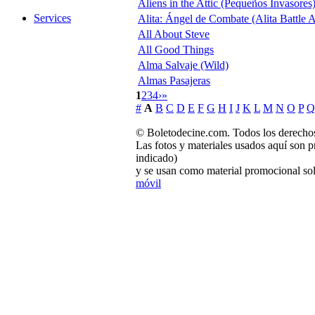
Aliens in the Attic (Pequeños Invasores
Services
Alita: Ángel de Combate (Alita Battle 
All About Steve
All Good Things
Alma Salvaje (Wild)
Almas Pasajeras
1
2
3
4
›
»
#
A
B
C
D
E
F
G
H
I
J
K
L
M
N
O
P
Q
© Boletodecine.com. Todos los derechos
Las fotos y materiales usados aquí son p
indicado)
y se usan como material promocional sol
móvil