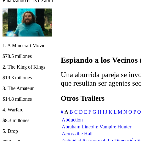
Finalizando el 13 de abril
1. A Minecraft Movie
$78.5 millones
Espiando a los Vecinos 
2. The King of Kings
Una aburrida pareja se invo
$19.3 millones
que resultan ser agentes sec
3. The Amateur
Otros Trailers
$14.8 millones
4. Warfare
#
A
B
C
D
E
F
G
H
I
J
K
L
M
N
O
P
Q
Abduction
$8.3 millones
Abraham Lincoln: Vampire Hunter
5. Drop
Across the Hall
Actividad Paranormal: La Dimensión F