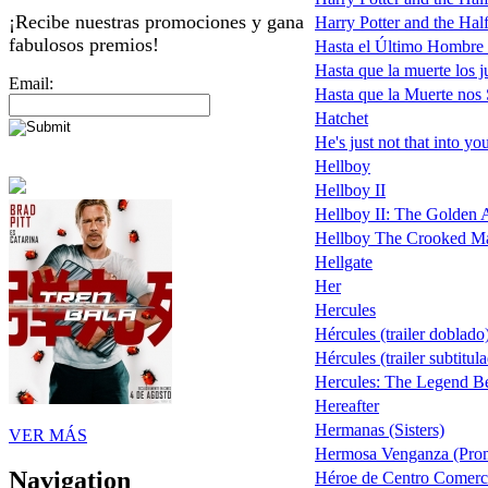
¡Recibe nuestras promociones y gana
Harry Potter and the Half
fabulosos premios!
Hasta el Último Hombre
Hasta que la muerte los j
Email:
Hasta que la Muerte nos
Hatchet
He's just not that into yo
Hellboy
Hellboy II
Hellboy II: The Golden Ar
Hellboy The Crooked M
Hellgate
Her
Hercules
Hércules (trailer doblado
Hércules (trailer subtitu
Hercules: The Legend B
Hereafter
Hermanas (Sisters)
VER MÁS
Hermosa Venganza (Pro
Navigation
Héroe de Centro Comerci