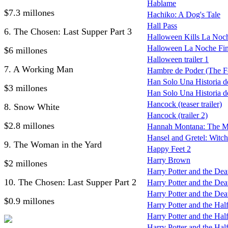
Hablame
$7.3 millones
Hachiko: A Dog's Tale
Hall Pass
6. The Chosen: Last Supper Part 3
Halloween Kills La Noc
Halloween La Noche Fin
$6 millones
Halloween trailer 1
7. A Working Man
Hambre de Poder (The F
Han Solo Una Historia de
$3 millones
Han Solo Una Historia de
Hancock (teaser trailer)
8. Snow White
Hancock (trailer 2)
$2.8 millones
Hannah Montana: The M
Hansel and Gretel: Witc
9. The Woman in the Yard
Happy Feet 2
Harry Brown
$2 millones
Harry Potter and the De
10. The Chosen: Last Supper Part 2
Harry Potter and the Deat
Harry Potter and the Deat
$0.9 millones
Harry Potter and the Hal
Harry Potter and the Half
Harry Potter and the Half