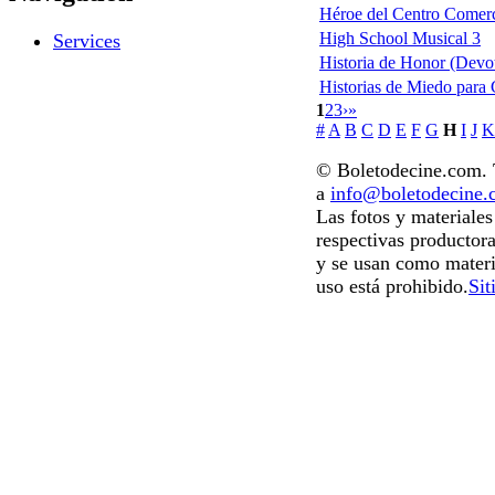
Héroe del Centro Comerci
High School Musical 3
Services
Historia de Honor (Devo
Historias de Miedo para 
1
2
3
›
»
#
A
B
C
D
E
F
G
H
I
J
K
© Boletodecine.com. T
a
info@boletodecine
Las fotos y materiale
respectivas productora
y se usan como materi
uso está prohibido.
Sit