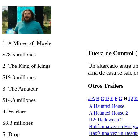
1. A Minecraft Movie
Fuera de Control 
$78.5 millones
Un altercado entre u
2. The King of Kings
ama de casa se sale d
$19.3 millones
Otros Trailers
3. The Amateur
#
A
B
C
D
E
F
G
H
I
J
K
$14.8 millones
A Haunted House
4. Warfare
A Haunted House 2
H2: Halloween 2
$8.3 millones
Había una vez en Holly
Había una vez un Deadp
5. Drop