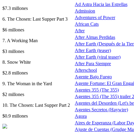
Ad Astra Hacia las Estrellas
$7.3 millones
Admission
Adventures of Power
6. The Chosen: Last Supper Part 3
African Cats
$6 millones
After
After Almas Perdidas
7. A Working Man
After Earth (Después de la Tierr
After Earth (teaser)
$3 millones
After Earth (viral teaser)
8. Snow White
After Para Siempre
Afterschool
$2.8 millones
Agente Bajo Fuego
9. The Woman in the Yard
Agente Fortune: El Gran Enga
Agentes 355 (The 355)
$2 millones
Agentes 355 (The 355) trailer 
Agentes del Desorden (Let's b
10. The Chosen: Last Supper Part 2
Agentes Secretos (Haywire)
$0.9 millones
Agora
Aires de Esperanza (Labor Da
Ajuste de Cuentas (Grudge Ma