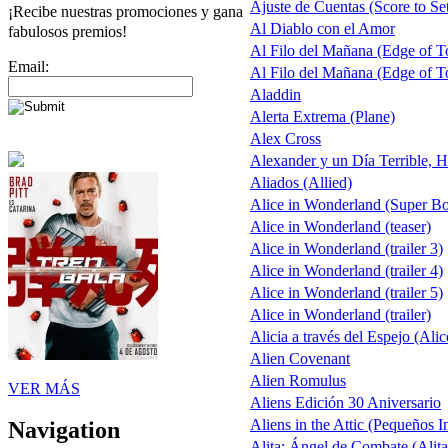
Ajuste de Cuentas (Score to Set
¡Recibe nuestras promociones y gana
Al Diablo con el Amor
fabulosos premios!
Al Filo del Mañana (Edge of 
Email:
Al Filo del Mañana (Edge of 
Aladdin
Alerta Extrema (Plane)
Alex Cross
Alexander y un Día Terrible, H
Aliados (Allied)
Alice in Wonderland (Super B
Alice in Wonderland (teaser)
Alice in Wonderland (trailer 3)
Alice in Wonderland (trailer 4)
Alice in Wonderland (trailer 5)
Alice in Wonderland (trailer)
Alicia a través del Espejo (Alic
Alien Covenant
Alien Romulus
VER MÁS
Aliens Edición 30 Aniversario
Aliens in the Attic (Pequeños I
Navigation
Alita: Ángel de Combate (Alita