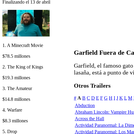
Finalizando el 13 de abril
1. A Minecraft Movie
Garfield Fuera de C
$78.5 millones
Garfield, el famoso gato
2. The King of Kings
lasaña, está a punto de vi
$19.3 millones
Otros Trailers
3. The Amateur
#
A
B
C
D
E
F
G
H
I
J
K
L
M
$14.8 millones
Abduction
4. Warfare
Abraham Lincoln: Vampire Hu
Across the Hall
$8.3 millones
Actividad Paranormal: La Dim
5. Drop
Actividad Paranormal: Los Ma