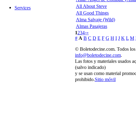
All About Steve
Services
All Good Things
Alma Salvaje (Wild)
Almas Pasajeras
1
2
3
4
›
»
#
A
B
C
D
E
F
G
H
I
J
K
L
M
© Boletodecine.com. Todos los 
info@boletodecine.com
.
Las fotos y materiales usados a
(salvo indicado)
y se usan como material promoc
prohibido.
Sitio móvil