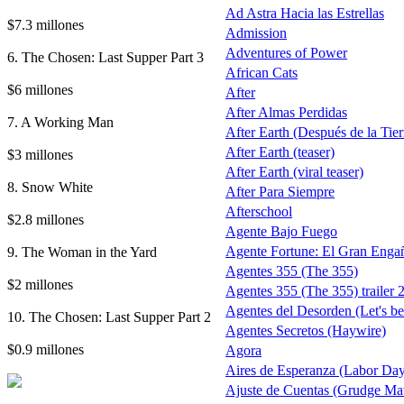
Ad Astra Hacia las Estrellas
$7.3 millones
Admission
Adventures of Power
6. The Chosen: Last Supper Part 3
African Cats
$6 millones
After
After Almas Perdidas
7. A Working Man
After Earth (Después de la Tierr
After Earth (teaser)
$3 millones
After Earth (viral teaser)
8. Snow White
After Para Siempre
Afterschool
$2.8 millones
Agente Bajo Fuego
9. The Woman in the Yard
Agente Fortune: El Gran Enga
Agentes 355 (The 355)
$2 millones
Agentes 355 (The 355) trailer 
Agentes del Desorden (Let's b
10. The Chosen: Last Supper Part 2
Agentes Secretos (Haywire)
$0.9 millones
Agora
Aires de Esperanza (Labor Da
Ajuste de Cuentas (Grudge Ma