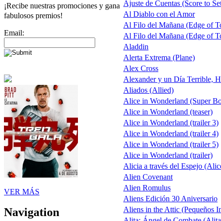
Ajuste de Cuentas (Score to Set
¡Recibe nuestras promociones y gana
Al Diablo con el Amor
fabulosos premios!
Al Filo del Mañana (Edge of 
Email:
Al Filo del Mañana (Edge of 
Aladdin
Alerta Extrema (Plane)
Alex Cross
Alexander y un Día Terrible, H
Aliados (Allied)
Alice in Wonderland (Super B
Alice in Wonderland (teaser)
Alice in Wonderland (trailer 3)
Alice in Wonderland (trailer 4)
Alice in Wonderland (trailer 5)
Alice in Wonderland (trailer)
Alicia a través del Espejo (Alic
Alien Covenant
Alien Romulus
VER MÁS
Aliens Edición 30 Aniversario
Aliens in the Attic (Pequeños I
Navigation
Alita: Ángel de Combate (Alita