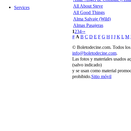
All About Steve
Services
All Good Things
Alma Salvaje (Wild)
Almas Pasajeras
1
2
3
4
›
»
#
A
B
C
D
E
F
G
H
I
J
K
L
M
© Boletodecine.com. Todos los 
info@boletodecine.com
.
Las fotos y materiales usados a
(salvo indicado)
y se usan como material promoc
prohibido.
Sitio móvil