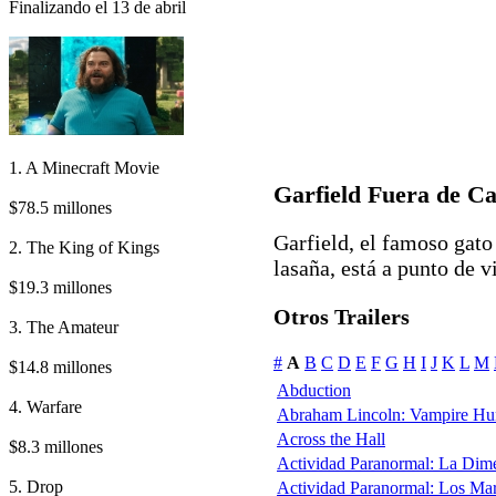
Finalizando el 13 de abril
1. A Minecraft Movie
Garfield Fuera de C
$78.5 millones
Garfield, el famoso gato
2. The King of Kings
lasaña, está a punto de vi
$19.3 millones
Otros Trailers
3. The Amateur
#
A
B
C
D
E
F
G
H
I
J
K
L
M
$14.8 millones
Abduction
4. Warfare
Abraham Lincoln: Vampire Hu
Across the Hall
$8.3 millones
Actividad Paranormal: La Dim
5. Drop
Actividad Paranormal: Los Ma