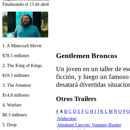
Finalizando el 13 de abril
1. A Minecraft Movie
Gentlemen Broncos
$78.5 millones
2. The King of Kings
Un joven en un taller de es
$19.3 millones
ficción, y luego un famoso e
desatará divertidas situacio
3. The Amateur
$14.8 millones
Otros Trailers
4. Warfare
#
A
B
C
D
E
F
G
H
I
J
K
L
M
N
O
P
Q
$8.3 millones
Abduction
5. Drop
Abraham Lincoln: Vampire Hunter