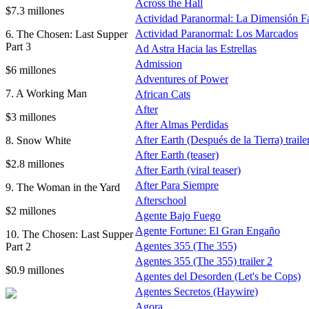
Across the Hall
$7.3 millones
Actividad Paranormal: La Dimensión F
Actividad Paranormal: Los Marcados
6. The Chosen: Last Supper
Part 3
Ad Astra Hacia las Estrellas
Admission
$6 millones
Adventures of Power
7. A Working Man
African Cats
After
$3 millones
After Almas Perdidas
After Earth (Después de la Tierra) traile
8. Snow White
After Earth (teaser)
$2.8 millones
After Earth (viral teaser)
After Para Siempre
9. The Woman in the Yard
Afterschool
$2 millones
Agente Bajo Fuego
Agente Fortune: El Gran Engaño
10. The Chosen: Last Supper
Agentes 355 (The 355)
Part 2
Agentes 355 (The 355) trailer 2
$0.9 millones
Agentes del Desorden (Let's be Cops)
Agentes Secretos (Haywire)
Agora