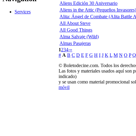
Aliens Edición 30 Aniversario
Aliens in the Attic (Pequeños Invasores
Services
Alita: Ángel de Combate (Alita Battle 
All About Steve
All Good Things
Alma Salvaje (Wild)
Almas Pasajeras
1
2
3
4
›
»
#
A
B
C
D
E
F
G
H
I
J
K
L
M
N
O
P
Q
© Boletodecine.com. Todos los derechos
Las fotos y materiales usados aquí son p
indicado)
y se usan como material promocional sol
móvil