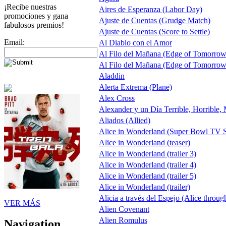
¡Recibe nuestras
Aires de Esperanza (Labor Day)
promociones y gana
Ajuste de Cuentas (Grudge Match)
fabulosos premios!
Ajuste de Cuentas (Score to Settle)
Email:
Al Diablo con el Amor
Al Filo del Mañana (Edge of Tomorrow
Al Filo del Mañana (Edge of Tomorrow
Aladdin
Alerta Extrema (Plane)
Alex Cross
Alexander y un Día Terrible, Horrible,
Aliados (Allied)
Alice in Wonderland (Super Bowl TV S
Alice in Wonderland (teaser)
Alice in Wonderland (trailer 3)
Alice in Wonderland (trailer 4)
Alice in Wonderland (trailer 5)
Alice in Wonderland (trailer)
Alicia a través del Espejo (Alice throug
VER MÁS
Alien Covenant
Alien Romulus
Navigation