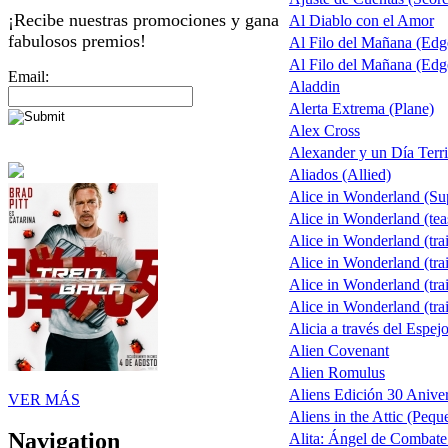
¡Recibe nuestras promociones y gana
Al Diablo con el Amor
fabulosos premios!
Al Filo del Mañana (Ed
Al Filo del Mañana (Ed
Email:
Aladdin
Alerta Extrema (Plane)
Alex Cross
Alexander y un Día Terri
Aliados (Allied)
Alice in Wonderland (S
Alice in Wonderland (tea
Alice in Wonderland (trai
Alice in Wonderland (trai
Alice in Wonderland (trai
Alice in Wonderland (trai
Alicia a través del Espej
Alien Covenant
Alien Romulus
Aliens Edición 30 Aniver
VER MÁS
Aliens in the Attic (Pequ
Navigation
Alita: Ángel de Combate 