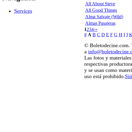
All About Steve
All Good Things
Services
Alma Salvaje (Wild)
Almas Pasajeras
1
2
3
4
›
»
#
A
B
C
D
E
F
G
H
I
J
© Boletodecine.com. T
a
info@boletodecine
Las fotos y materiale
respectivas productora
y se usan como materi
uso está prohibido.
Sit