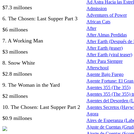
Ad Astra Hacia las Estrel
$7.3 millones
Admission
Adventures of Power
6. The Chosen: Last Supper Part 3
African Cats
After
$6 millones
After Almas Perdidas
7. A Working Man
After Earth (Después de la
After Earth (teaser)
$3 millones
After Earth (viral teaser)
After Para Siempre
8. Snow White
Afterschool
$2.8 millones
Agente Bajo Fuego
Agente Fortune: El Gra
9. The Woman in the Yard
Agentes 355 (The 355)
Agentes 355 (The 355) tr
$2 millones
Agentes del Desorden (L
10. The Chosen: Last Supper Part 2
Agentes Secretos (Haywi
Agora
$0.9 millones
Aires de Esperanza (Lab
Ajuste de Cuentas (Grud
Ajuste de Cuentas (Score 