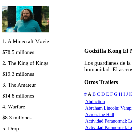
1. A Minecraft Movie
Godzilla Kong El 
$78.5 millones
Los guardianes de la 
2. The King of Kings
humanidad. El ascen
$19.3 millones
Otros Trailers
3. The Amateur
#
A
B
C
D
E
F
G
H
I
J
$14.8 millones
Abduction
4. Warfare
Abraham Lincoln: Vampi
Across the Hall
$8.3 millones
Actividad Paranormal: 
Actividad Paranormal: 
5. Drop