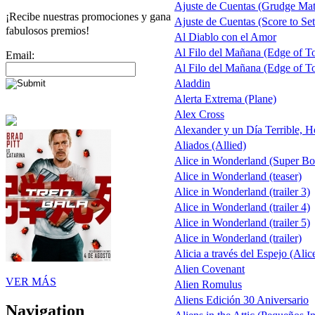
Ajuste de Cuentas (Grudge Ma
¡Recibe nuestras promociones y gana
Ajuste de Cuentas (Score to Set
fabulosos premios!
Al Diablo con el Amor
Al Filo del Mañana (Edge of 
Email:
Al Filo del Mañana (Edge of 
Aladdin
Alerta Extrema (Plane)
Alex Cross
Alexander y un Día Terrible, H
Aliados (Allied)
Alice in Wonderland (Super B
Alice in Wonderland (teaser)
Alice in Wonderland (trailer 3)
Alice in Wonderland (trailer 4)
Alice in Wonderland (trailer 5)
Alice in Wonderland (trailer)
Alicia a través del Espejo (Alic
Alien Covenant
VER MÁS
Alien Romulus
Aliens Edición 30 Aniversario
Navigation