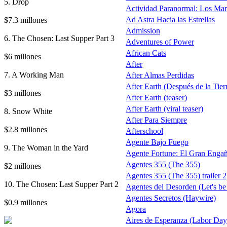
5. Drop
Actividad Paranormal: Los Ma
$7.3 millones
Ad Astra Hacia las Estrellas
Admission
6. The Chosen: Last Supper Part 3
Adventures of Power
African Cats
$6 millones
After
7. A Working Man
After Almas Perdidas
After Earth (Después de la Tierra
$3 millones
After Earth (teaser)
After Earth (viral teaser)
8. Snow White
After Para Siempre
$2.8 millones
Afterschool
Agente Bajo Fuego
9. The Woman in the Yard
Agente Fortune: El Gran Enga
Agentes 355 (The 355)
$2 millones
Agentes 355 (The 355) trailer 2
10. The Chosen: Last Supper Part 2
Agentes del Desorden (Let's be
Agentes Secretos (Haywire)
$0.9 millones
Agora
Aires de Esperanza (Labor Day