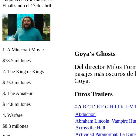
Finalizando el 13 de abril
1. A Minecraft Movie
Goya's Ghosts
$78.5 millones
Del director Milos Forma
2. The King of Kings
pasajes más oscuros de 
Goya.
$19.3 millones
3. The Amateur
Otros Trailers
$14.8 millones
#
A
B
C
D
E
F
G
H
I
J
K
L
M
Abduction
4. Warfare
Abraham Lincoln: Vampire Hun
$8.3 millones
Across the Hall
Actividad Paranormal: La Dim