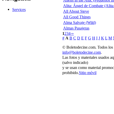
Aliens in the Attic (Pequeños I
Alita: Ángel de Combate (Alita
Services
All About Steve
All Good Things
Alma Salvaje (Wild)
Almas Pasajeras
1
2
3
4
›
»
#
A
B
C
D
E
F
G
H
I
J
K
L
M
© Boletodecine.com. Todos los 
info@boletodecine.com
.
Las fotos y materiales usados a
(salvo indicado)
y se usan como material promoci
prohibido.
Sitio móvil