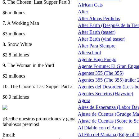
6. The Chosen: Last Supper Part 3
African Cats
After
$6 millones
After Almas Perdidas
7. A Working Man
After Earth (Después de la Tierr
After Earth (teaser)
$3 millones
After Earth (viral teaser)
8. Snow White
After Para Siempre
Afterschool
$2.8 millones
Agente Bajo Fuego
9. The Woman in the Yard
Agente Fortune: El Gran Enga
Agentes 355 (The 355)
$2 millones
Agentes 355 (The 355) trailer 
10. The Chosen: Last Supper Part 2
Agentes del Desorden (Let's b
Agentes Secretos (Haywire)
$0.9 millones
Agora
Aires de Esperanza (Labor Da
Ajuste de Cuentas (Grudge Ma
¡Recibe nuestras promociones y gana
Ajuste de Cuentas (Score to Set
fabulosos premios!
Al Diablo con el Amor
Al Filo del Mañana (Edge of 
Email: