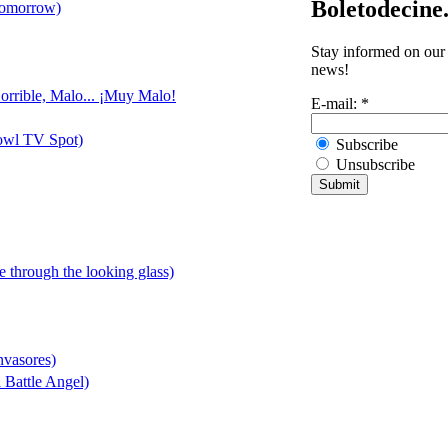
Boletodecine
Tomorrow)
Stay informed on our 
news!
orrible, Malo... ¡Muy Malo!
E-mail:
*
owl TV Spot)
Subscribe
Unsubscribe
ce through the looking glass)
nvasores)
 Battle Angel)