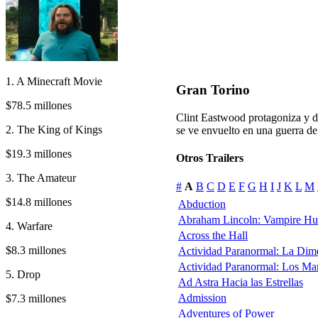
1. A Minecraft Movie
Gran Torino
$78.5 millones
Clint Eastwood protagoniza y di
2. The King of Kings
se ve envuelto en una guerra de
$19.3 millones
Otros Trailers
3. The Amateur
#
A
B
C
D
E
F
G
H
I
J
K
L
M
$14.8 millones
Abduction
Abraham Lincoln: Vampire Hu
4. Warfare
Across the Hall
$8.3 millones
Actividad Paranormal: La Dim
Actividad Paranormal: Los Ma
5. Drop
Ad Astra Hacia las Estrellas
Admission
$7.3 millones
Adventures of Power