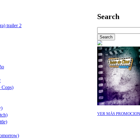
Search
a) trailer 2
ño
2
e Cops)
y)
VER MÁS PROMOCION
tch)
tle)
Tomorrow)