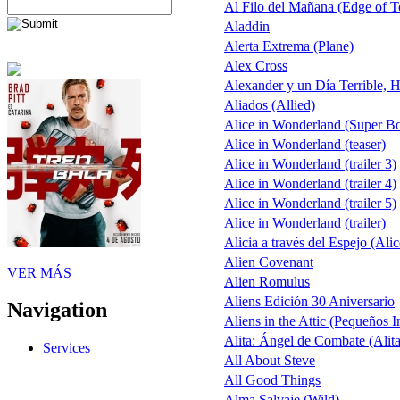
Al Filo del Mañana (Edge of 
Aladdin
Alerta Extrema (Plane)
Alex Cross
Alexander y un Día Terrible, H
Aliados (Allied)
Alice in Wonderland (Super B
Alice in Wonderland (teaser)
Alice in Wonderland (trailer 3)
Alice in Wonderland (trailer 4)
Alice in Wonderland (trailer 5)
Alice in Wonderland (trailer)
Alicia a través del Espejo (Ali
Alien Covenant
VER MÁS
Alien Romulus
Aliens Edición 30 Aniversario
Navigation
Aliens in the Attic (Pequeños I
Alita: Ángel de Combate (Alita
Services
All About Steve
All Good Things
Alma Salvaje (Wild)