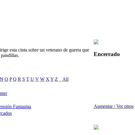
rige esta cinta sobre un veterano de guerra que
Encerrado
 pandillas.
N
O
P
Q
R
S
T
U
V
W
X
Y
Z
_
All
nter
Aumentar / Ver otros
ensión Fantasma
rcados