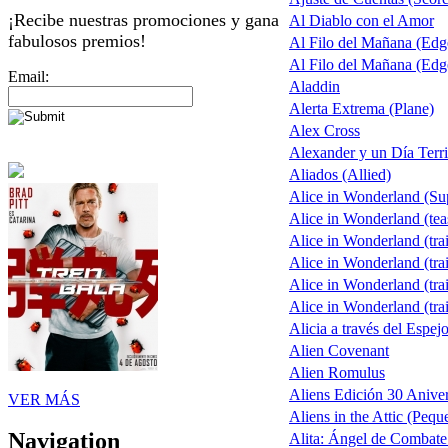
¡Recibe nuestras promociones y gana
Al Diablo con el Amor
fabulosos premios!
Al Filo del Mañana (Ed
Al Filo del Mañana (Ed
Email:
Aladdin
Alerta Extrema (Plane)
Alex Cross
Alexander y un Día Terri
Aliados (Allied)
Alice in Wonderland (S
Alice in Wonderland (tea
Alice in Wonderland (trai
Alice in Wonderland (trai
Alice in Wonderland (trai
Alice in Wonderland (trai
Alicia a través del Espej
Alien Covenant
Alien Romulus
Aliens Edición 30 Aniver
VER MÁS
Aliens in the Attic (Pequ
Navigation
Alita: Ángel de Combate 