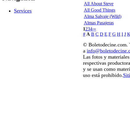
All About Steve
All Good Things
Services
Alma Salvaje (Wild)
Almas Pasajeras
1
2
3
4
›
»
#
A
B
C
D
E
F
G
H
I
J
© Boletodecine.com. T
a
info@boletodecine
Las fotos y materiale
respectivas productora
y se usan como materi
uso está prohibido.
Sit