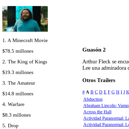
1. A Minecraft Movie
Guasón 2
$78.5 millones
Arthur Fleck se encu
2. The King of Kings
Lee una admiradora 
$19.3 millones
Otros Trailers
3. The Amateur
#
A
B
C
D
E
F
G
H
I
J
$14.8 millones
Abduction
4. Warfare
Abraham Lincoln: Vampi
Across the Hall
$8.3 millones
Actividad Paranormal: 
Actividad Paranormal: 
5. Drop