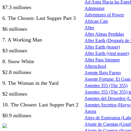
Ad Astra Hacia las Estrel
$7.3 millones
Admission
Adventures of Power
6. The Chosen: Last Supper Part 3
African Cats
After
$6 millones
After Almas Perdidas
7. A Working Man
After Earth (Después de la
After Earth (teaser)
$3 millones
After Earth (viral teaser)
After Para Siempre
8. Snow White
Afterschool
$2.8 millones
Agente Bajo Fuego
Agente Fortune: El Gra
9. The Woman in the Yard
Agentes 355 (The 355)
Agentes 355 (The 355) tr
$2 millones
Agentes del Desorden (L
10. The Chosen: Last Supper Part 2
Agentes Secretos (Haywi
Agora
$0.9 millones
Aires de Esperanza (Lab
Ajuste de Cuentas (Grud
Ajuste de Cuentas (Score 