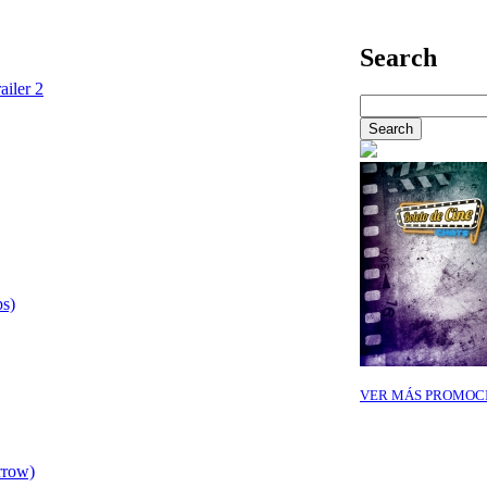
Search
ailer 2
ps)
VER MÁS PROMOC
rrow)