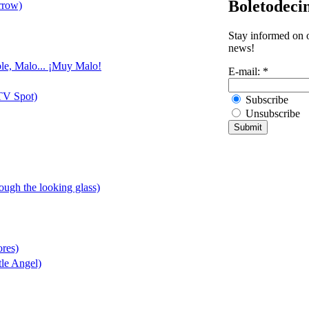
Boletodeci
rrow)
Stay informed on o
news!
ble, Malo... ¡Muy Malo!
E-mail:
*
TV Spot)
Subscribe
Unsubscribe
rough the looking glass)
ores)
tle Angel)