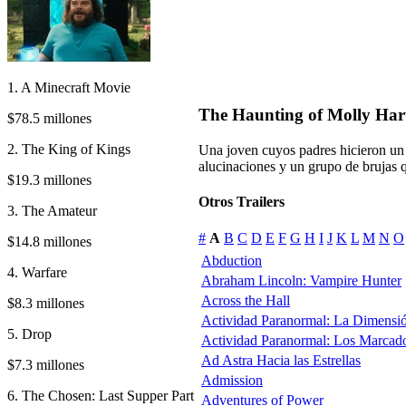
1. A Minecraft Movie
The Haunting of Molly Har
$78.5 millones
2. The King of Kings
Una joven cuyos padres hicieron un 
alucinaciones y un grupo de brujas 
$19.3 millones
Otros Trailers
3. The Amateur
#
A
B
C
D
E
F
G
H
I
J
K
L
M
N
O
$14.8 millones
Abduction
4. Warfare
Abraham Lincoln: Vampire Hunter
Across the Hall
$8.3 millones
Actividad Paranormal: La Dimensi
5. Drop
Actividad Paranormal: Los Marcad
Ad Astra Hacia las Estrellas
$7.3 millones
Admission
6. The Chosen: Last Supper Part
Adventures of Power