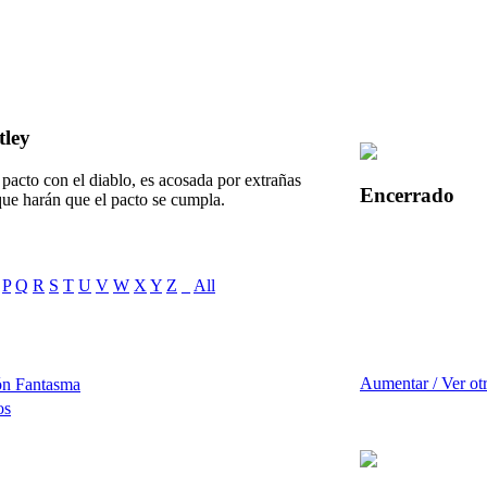
tley
pacto con el diablo, es acosada por extrañas
Encerrado
que harán que el pacto se cumpla.
P
Q
R
S
T
U
V
W
X
Y
Z
_
All
Aumentar / Ver ot
ón Fantasma
os