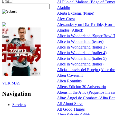
Email:
Al Filo del Mañana (Edge of Tomo
Aladdin
Alerta Extrema (Plane)
Alex Cross
Alexander y un Día Terrible, Horri
Aliados (Allied)
Alice in Wonderland (Super Bowl 
Alice in Wonderland (teaser)
Alice in Wonderland (trailer 3)
Alice in Wonderland (trailer 4)
Alice in Wonderland (trailer 5)
Alice in Wonderland (trailer)
Alicia a través del Espejo (Alice th
Alien Covenant
Alien Romulus
VER MÁS
Aliens Edición 30 Aniversario
Aliens in the Attic (Pequeños Invas
Navigation
Alita: Ángel de Combate (Alita Bat
All About Steve
Services
All Good Things
Alma Salvaje (Wild)