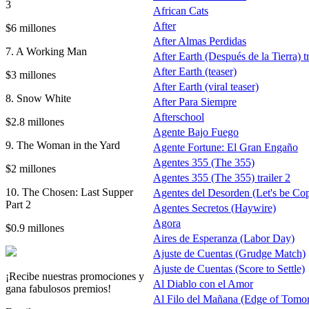
3
African Cats
After
$6 millones
After Almas Perdidas
7. A Working Man
After Earth (Después de la Tierra) tr
After Earth (teaser)
$3 millones
After Earth (viral teaser)
8. Snow White
After Para Siempre
Afterschool
$2.8 millones
Agente Bajo Fuego
9. The Woman in the Yard
Agente Fortune: El Gran Engaño
Agentes 355 (The 355)
$2 millones
Agentes 355 (The 355) trailer 2
10. The Chosen: Last Supper
Agentes del Desorden (Let's be Co
Part 2
Agentes Secretos (Haywire)
Agora
$0.9 millones
Aires de Esperanza (Labor Day)
Ajuste de Cuentas (Grudge Match)
Ajuste de Cuentas (Score to Settle)
¡Recibe nuestras promociones y
Al Diablo con el Amor
gana fabulosos premios!
Al Filo del Mañana (Edge of Tomo