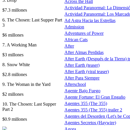
5. Drop
Across the Hall
Actividad Paranormal: La Dimensi
$7.3 millones
Actividad Paranormal: Los Marcad
6. The Chosen: Last Supper Part
Ad Astra Hacia las Estrellas
3
Admission
Adventures of Power
$6 millones
African Cats
7. A Working Man
After
After Almas Perdidas
$3 millones
After Earth (Después de la Tierra) tr
8. Snow White
After Earth (teaser)
After Earth (viral teaser)
$2.8 millones
After Para Siempre
9. The Woman in the Yard
Afterschool
Agente Bajo Fuego
$2 millones
Agente Fortune: El Gran Engaño
Agentes 355 (The 355)
10. The Chosen: Last Supper
Part 2
Agentes 355 (The 355) trailer 2
Agentes del Desorden (Let's be Co
$0.9 millones
Agentes Secretos (Haywire)
Agora