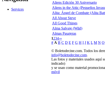
Aliens Edición 30 Aniversario
Aliens in the Attic (Pequeños Invas
Services
Alita: Ángel de Combate (Alita Bat
All About Steve
All Good Things
Alma Salvaje (Wild)
Almas Pasajeras
1
2
3
4
›
»
#
A
B
C
D
E
F
G
H
I
J
K
L
M
N
O
© Boletodecine.com. Todos los dere
info@boletodecine.com
.
Las fotos y materiales usados aquí s
indicado)
y se usan como material promocional
móvil