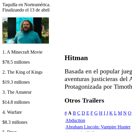
Taquilla en Norteamérica.
Finalizando el 13 de abril
1. A Minecraft Movie
Hitman
$78.5 millones
Basada en el popular jueg
2. The King of Kings
aventuras justicieras del 
$19.3 millones
Protagonizada por Timot
3. The Amateur
Otros Trailers
$14.8 millones
4. Warfare
#
A
B
C
D
E
F
G
H
I
J
K
L
M
N
O
Abduction
$8.3 millones
Abraham Lincoln: Vampire Hunter