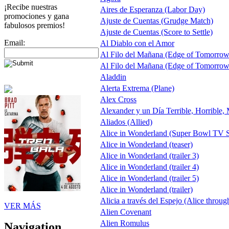
¡Recibe nuestras
Aires de Esperanza (Labor Day)
promociones y gana
Ajuste de Cuentas (Grudge Match)
fabulosos premios!
Ajuste de Cuentas (Score to Settle)
Email:
Al Diablo con el Amor
Al Filo del Mañana (Edge of Tomorrow
Al Filo del Mañana (Edge of Tomorrow
Aladdin
Alerta Extrema (Plane)
Alex Cross
Alexander y un Día Terrible, Horrible,
Aliados (Allied)
Alice in Wonderland (Super Bowl TV S
Alice in Wonderland (teaser)
Alice in Wonderland (trailer 3)
Alice in Wonderland (trailer 4)
Alice in Wonderland (trailer 5)
Alice in Wonderland (trailer)
Alicia a través del Espejo (Alice throug
VER MÁS
Alien Covenant
Alien Romulus
Navigation