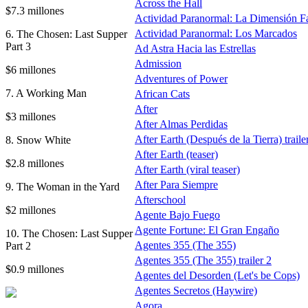
Across the Hall
$7.3 millones
Actividad Paranormal: La Dimensión F
Actividad Paranormal: Los Marcados
6. The Chosen: Last Supper
Part 3
Ad Astra Hacia las Estrellas
Admission
$6 millones
Adventures of Power
7. A Working Man
African Cats
After
$3 millones
After Almas Perdidas
After Earth (Después de la Tierra) traile
8. Snow White
After Earth (teaser)
$2.8 millones
After Earth (viral teaser)
After Para Siempre
9. The Woman in the Yard
Afterschool
$2 millones
Agente Bajo Fuego
Agente Fortune: El Gran Engaño
10. The Chosen: Last Supper
Agentes 355 (The 355)
Part 2
Agentes 355 (The 355) trailer 2
$0.9 millones
Agentes del Desorden (Let's be Cops)
Agentes Secretos (Haywire)
Agora