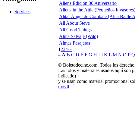
Aliens Edición 30 Aniversario
Aliens in the Attic (Pequeños Invasores
Services
Alita: Ángel de Combate (Alita Battle 
All About Steve
All Good Things
Alma Salvaje (Wild)
Almas Pasajeras
1
2
3
4
›
»
#
A
B
C
D
E
F
G
H
I
J
K
L
M
N
O
P
Q
© Boletodecine.com. Todos los derechos
Las fotos y materiales usados aquí son p
indicado)
y se usan como material promocional sol
móvil