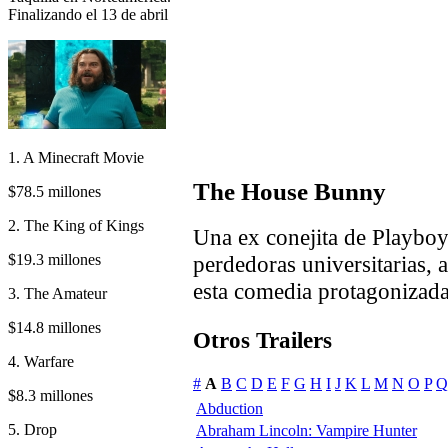
Finalizando el 13 de abril
1. A Minecraft Movie
The House Bunny
$78.5 millones
2. The King of Kings
Una ex conejita de Playboy
$19.3 millones
perdedoras universitarias
esta comedia protagonizada
3. The Amateur
$14.8 millones
Otros Trailers
4. Warfare
#
A
B
C
D
E
F
G
H
I
J
K
L
M
N
O
P
Q
$8.3 millones
Abduction
5. Drop
Abraham Lincoln: Vampire Hunter