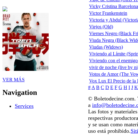
Vicky Cristina Barcelona
Victor Frankenstein
Victoria y Abdul (Victor
Viejos (Old)
Viernes Negro (Black Fr
Viuda Negra (Black Wido
Viudas (Widows)
Viviendo al Límite (Spri
Viviendo con el enemigo
vivir de noche (live by ni
Votos de Amor (The Vo
VER MÁS
Vox Lux El Precio de la
#
A
B
C
D
E
F
G
H
I
J
K
Navigation
© Boletodecine.com. T
a
info@boletodecine
Services
Las fotos y materiale
respectivas productora
y se usan como materi
uso está prohibido.
Sit