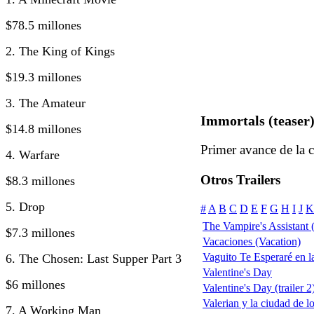
$78.5 millones
2. The King of Kings
$19.3 millones
3. The Amateur
Immortals (teaser
$14.8 millones
Primer avance de la 
4. Warfare
Otros Trailers
$8.3 millones
5. Drop
#
A
B
C
D
E
F
G
H
I
J
K
The Vampire's Assistant
$7.3 millones
Vacaciones (Vacation)
Vaguito Te Esperaré en la
6. The Chosen: Last Supper Part 3
Valentine's Day
$6 millones
Valentine's Day (trailer 2
Valerian y la ciudad de l
7. A Working Man