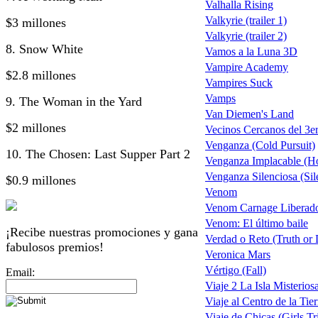
Valhalla Rising
Valkyrie (trailer 1)
$3 millones
Valkyrie (trailer 2)
8. Snow White
Vamos a la Luna 3D
Vampire Academy
$2.8 millones
Vampires Suck
Vamps
9. The Woman in the Yard
Van Diemen's Land
$2 millones
Vecinos Cercanos del 3er
Venganza (Cold Pursuit)
10. The Chosen: Last Supper Part 2
Venganza Implacable (Ho
Venganza Silenciosa (Sil
$0.9 millones
Venom
Venom Carnage Liberado
Venom: El último baile
¡Recibe nuestras promociones y gana
Verdad o Reto (Truth or 
fabulosos premios!
Veronica Mars
Vértigo (Fall)
Email:
Viaje 2 La Isla Misterios
Viaje al Centro de la Tierr
Viaje de Chicas (Girls Tr