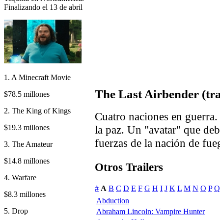
Finalizando el 13 de abril
1. A Minecraft Movie
The Last Airbender (tra
$78.5 millones
2. The King of Kings
Cuatro naciones en guerra.
$19.3 millones
la paz. Un "avatar" que deb
fuerzas de la nación de fue
3. The Amateur
$14.8 millones
Otros Trailers
4. Warfare
#
A
B
C
D
E
F
G
H
I
J
K
L
M
N
O
P
Q
$8.3 millones
Abduction
5. Drop
Abraham Lincoln: Vampire Hunter