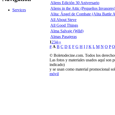
Aliens Edición 30 Aniversario
Aliens in the Attic (Pequeños Invasores
Services
Alita: Ángel de Combate (Alita Battle 
All About Steve
All Good Things
Alma Salvaje (Wild)
Almas Pasajeras
1
2
3
4
›
»
#
A
B
C
D
E
F
G
H
I
J
K
L
M
N
O
P
Q
© Boletodecine.com. Todos los derechos
Las fotos y materiales usados aquí son p
indicado)
y se usan como material promocional sol
móvil