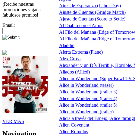
¡Recibe nuestras
Aires de Esperanza (Labor Day)
promociones y gana
Ajuste de Cuentas (Grudge Match)
fabulosos premios!
Ajuste de Cuentas (Score to Settle)
Email:
Al Diablo con el Amor
Al Filo del Mañana (Edge of Tomorrow
Al Filo del Mañana (Edge of Tomorrow
Aladdin
Alerta Extrema (Plane)
Alex Cross
Alexander y un Día Terrible, Horrible,
Aliados (Allied)
Alice in Wonderland (Super Bowl TV S
Alice in Wonderland (teaser)
Alice in Wonderland (trailer 3)
Alice in Wonderland (trailer 4)
Alice in Wonderland (trailer 5)
Alice in Wonderland (trailer)
Alicia a través del Espejo (Alice throug
VER MÁS
Alien Covenant
Alien Romulus
Navigation