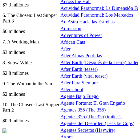
Across the Hall
$7.3 millones
Actividad Paranormal: La Dimensión F
Actividad Paranormal: Los Marcados
6. The Chosen: Last Supper
Part 3
Ad Astra Hacia las Estrellas
Admission
$6 millones
Adventures of Power
7. A Working Man
African Cats
After
$3 millones
After Almas Perdidas
After Earth (Después de la Tierra) traile
8. Snow White
After Earth (teaser)
$2.8 millones
After Earth (viral teaser)
After Para Siempre
9. The Woman in the Yard
Afterschool
$2 millones
Agente Bajo Fuego
Agente Fortune: El Gran Engaño
10. The Chosen: Last Supper
Agentes 355 (The 355)
Part 2
Agentes 355 (The 355) trailer 2
$0.9 millones
Agentes del Desorden (Let's be Cops)
Agentes Secretos (Haywire)
Agora