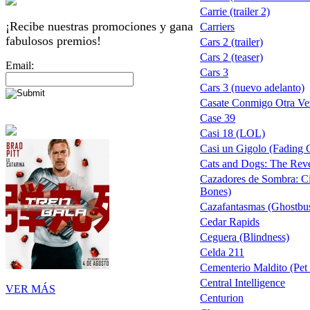
Carrie (trailer 2)
¡Recibe nuestras promociones y gana
Carriers
fabulosos premios!
Cars 2 (trailer)
Cars 2 (teaser)
Email:
Cars 3
Cars 3 (nuevo adelanto)
Casate Conmigo Otra Ve
Case 39
Casi 18 (LOL)
Casi un Gigolo (Fading 
Cats and Dogs: The Reve
Cazadores de Sombra: Ci
Bones)
Cazafantasmas (Ghostbus
Cedar Rapids
Ceguera (Blindness)
Celda 211
Cementerio Maldito (Pet 
Central Intelligence
VER MÁS
Centurion