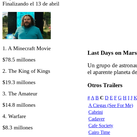
Finalizando el 13 de abril
1. A Minecraft Movie
Last Days on Mars
$78.5 millones
Un grupo de astronau
2. The King of Kings
el aparente planeta d
$19.3 millones
Otros Trailers
3. The Amateur
#
A
B
C
D
E
F
G
H
I
J
$14.8 millones
A Ciegas (See For Me)
Cabrini
4. Warfare
Cadaver
Cafe Society
$8.3 millones
Cairo Time