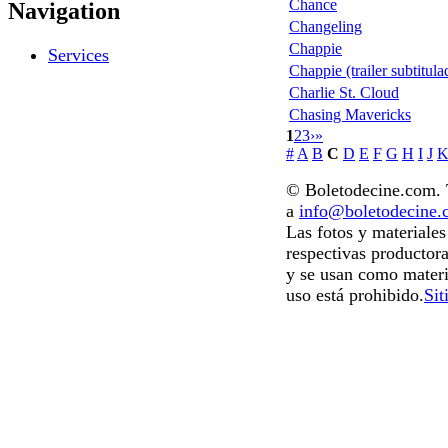
Chance
Navigation
Changeling
Chappie
Services
Chappie (trailer subtitula
Charlie St. Cloud
Chasing Mavericks
1
2
3
›
»
#
A
B
C
D
E
F
G
H
I
J
© Boletodecine.com. T
a
info@boletodecine
Las fotos y materiale
respectivas productora
y se usan como materi
uso está prohibido.
Sit