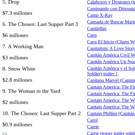
5. Drop
Calabozos y Dragones (tr
Caminando con Dinosau
$7.3 millones
Camp X-Ray
Cansada de Buscar Mari
6. The Chosen: Last Supper Part 3
Cantinflas
$6 millones
Caos
Caos El Inicio (Chaos W
7. A Working Man
Capitalism: A Love Stor
Capitán América Civil W
$3 millones
Capitán América Un Nu
8. Snow White
Capitán América y el So
Soldier) trailer 1
$2.8 millones
Capitana Marvel (Captain
Captain America: The Fi
9. The Woman in the Yard
Captain America: The Fi
Captain America: The Wi
$2 millones
Captain America: The Wint
10. The Chosen: Last Supper Part 2
Captain Phillips (Capitán 
Carol
$0.9 millones
Carrie
Carrie (teaser trailer subt