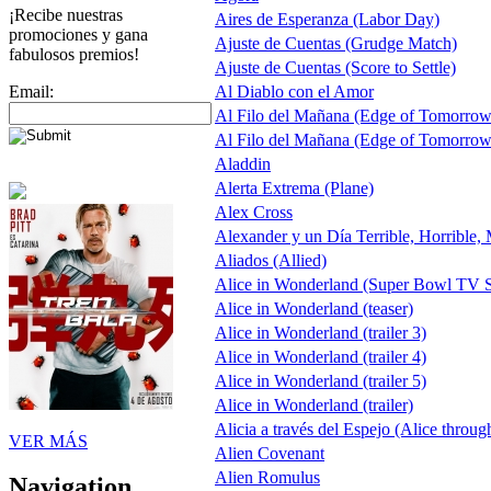
¡Recibe nuestras
Aires de Esperanza (Labor Day)
promociones y gana
Ajuste de Cuentas (Grudge Match)
fabulosos premios!
Ajuste de Cuentas (Score to Settle)
Email:
Al Diablo con el Amor
Al Filo del Mañana (Edge of Tomorrow
Al Filo del Mañana (Edge of Tomorrow
Aladdin
Alerta Extrema (Plane)
Alex Cross
Alexander y un Día Terrible, Horrible,
Aliados (Allied)
Alice in Wonderland (Super Bowl TV S
Alice in Wonderland (teaser)
Alice in Wonderland (trailer 3)
Alice in Wonderland (trailer 4)
Alice in Wonderland (trailer 5)
Alice in Wonderland (trailer)
Alicia a través del Espejo (Alice throug
VER MÁS
Alien Covenant
Alien Romulus
Navigation