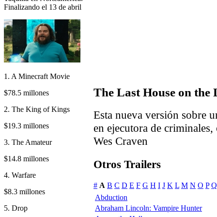
Finalizando el 13 de abril
1. A Minecraft Movie
The Last House on the 
$78.5 millones
2. The King of Kings
Esta nueva versión sobre u
$19.3 millones
en ejecutora de criminales,
Wes Craven
3. The Amateur
$14.8 millones
Otros Trailers
4. Warfare
#
A
B
C
D
E
F
G
H
I
J
K
L
M
N
O
P
Q
$8.3 millones
Abduction
5. Drop
Abraham Lincoln: Vampire Hunter