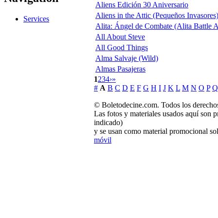
Aliens Edición 30 Aniversario
Aliens in the Attic (Pequeños Invasores
Services
Alita: Ángel de Combate (Alita Battle 
All About Steve
All Good Things
Alma Salvaje (Wild)
Almas Pasajeras
1
2
3
4
›
»
#
A
B
C
D
E
F
G
H
I
J
K
L
M
N
O
P
Q
© Boletodecine.com. Todos los derechos
Las fotos y materiales usados aquí son p
indicado)
y se usan como material promocional sol
móvil