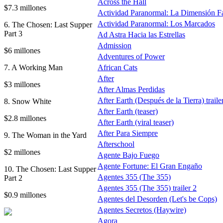
Across the Hall
$7.3 millones
Actividad Paranormal: La Dimensión F
Actividad Paranormal: Los Marcados
6. The Chosen: Last Supper
Part 3
Ad Astra Hacia las Estrellas
Admission
$6 millones
Adventures of Power
7. A Working Man
African Cats
After
$3 millones
After Almas Perdidas
After Earth (Después de la Tierra) traile
8. Snow White
After Earth (teaser)
$2.8 millones
After Earth (viral teaser)
After Para Siempre
9. The Woman in the Yard
Afterschool
$2 millones
Agente Bajo Fuego
Agente Fortune: El Gran Engaño
10. The Chosen: Last Supper
Agentes 355 (The 355)
Part 2
Agentes 355 (The 355) trailer 2
$0.9 millones
Agentes del Desorden (Let's be Cops)
Agentes Secretos (Haywire)
Agora