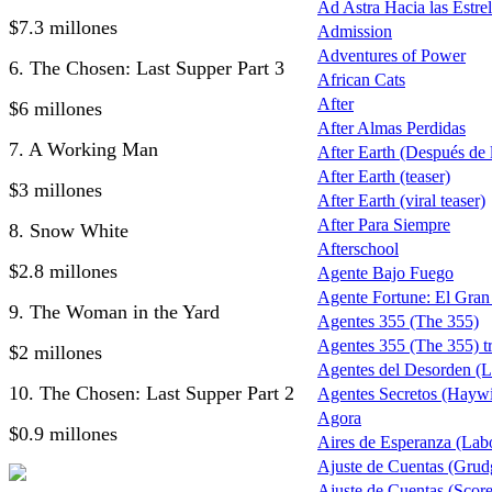
Ad Astra Hacia las Estrel
$7.3 millones
Admission
Adventures of Power
6. The Chosen: Last Supper Part 3
African Cats
After
$6 millones
After Almas Perdidas
7. A Working Man
After Earth (Después de la
After Earth (teaser)
$3 millones
After Earth (viral teaser)
After Para Siempre
8. Snow White
Afterschool
$2.8 millones
Agente Bajo Fuego
Agente Fortune: El Gra
9. The Woman in the Yard
Agentes 355 (The 355)
Agentes 355 (The 355) tr
$2 millones
Agentes del Desorden (L
10. The Chosen: Last Supper Part 2
Agentes Secretos (Haywi
Agora
$0.9 millones
Aires de Esperanza (Lab
Ajuste de Cuentas (Grud
Ajuste de Cuentas (Score 