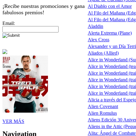
¡Recibe nuestras promociones y gana
Al Diablo con el Amor
fabulosos premios!
Al Filo del Mañana (Ed
Al Filo del Mañana (Ed
Email:
Aladdin
Alerta Extrema (Plane)
Alex Cross
Alexander y un Día Terri
Aliados (Allied)
Alice in Wonderland (S
Alice in Wonderland (tea
Alice in Wonderland (trai
Alice in Wonderland (trai
Alice in Wonderland (trai
Alice in Wonderland (trai
Alicia a través del Espej
Alien Covenant
Alien Romulus
Aliens Edición 30 Aniver
VER MÁS
Aliens in the Attic (Pequ
Navigation
Alita: Ángel de Combate 