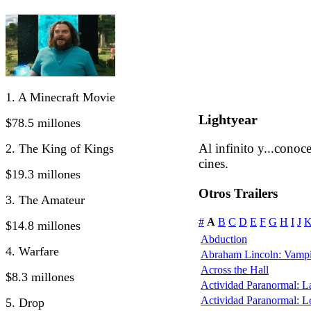
1. A Minecraft Movie
Lightyear
$78.5 millones
Al infinito y...conoc
2. The King of Kings
cines.
$19.3 millones
Otros Trailers
3. The Amateur
#
A
B
C
D
E
F
G
H
I
J
$14.8 millones
Abduction
4. Warfare
Abraham Lincoln: Vampi
Across the Hall
$8.3 millones
Actividad Paranormal: 
Actividad Paranormal: 
5. Drop