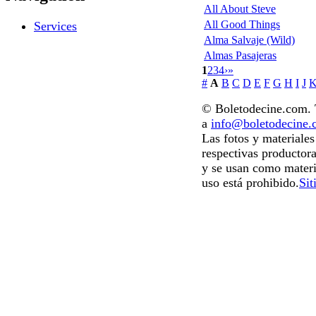
All About Steve
All Good Things
Services
Alma Salvaje (Wild)
Almas Pasajeras
1
2
3
4
›
»
#
A
B
C
D
E
F
G
H
I
J
© Boletodecine.com. T
a
info@boletodecine
Las fotos y materiale
respectivas productora
y se usan como materi
uso está prohibido.
Sit