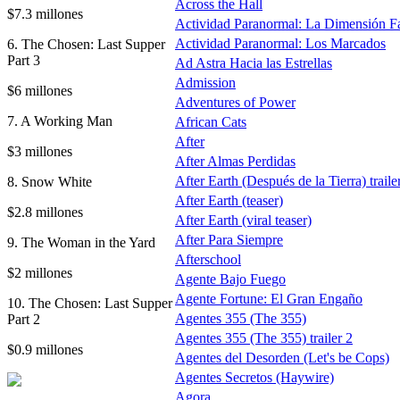
Across the Hall
$7.3 millones
Actividad Paranormal: La Dimensión F
Actividad Paranormal: Los Marcados
6. The Chosen: Last Supper
Part 3
Ad Astra Hacia las Estrellas
Admission
$6 millones
Adventures of Power
7. A Working Man
African Cats
After
$3 millones
After Almas Perdidas
After Earth (Después de la Tierra) traile
8. Snow White
After Earth (teaser)
$2.8 millones
After Earth (viral teaser)
After Para Siempre
9. The Woman in the Yard
Afterschool
$2 millones
Agente Bajo Fuego
Agente Fortune: El Gran Engaño
10. The Chosen: Last Supper
Agentes 355 (The 355)
Part 2
Agentes 355 (The 355) trailer 2
$0.9 millones
Agentes del Desorden (Let's be Cops)
Agentes Secretos (Haywire)
Agora