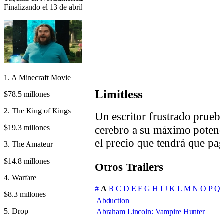
Finalizando el 13 de abril
1. A Minecraft Movie
Limitless
$78.5 millones
2. The King of Kings
Un escritor frustrado prueb
$19.3 millones
cerebro a su máximo potenc
el precio que tendrá que pa
3. The Amateur
$14.8 millones
Otros Trailers
4. Warfare
#
A
B
C
D
E
F
G
H
I
J
K
L
M
N
O
P
Q
$8.3 millones
Abduction
5. Drop
Abraham Lincoln: Vampire Hunter