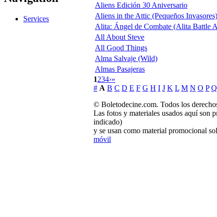
Aliens Edición 30 Aniversario
Aliens in the Attic (Pequeños Invasores
Services
Alita: Ángel de Combate (Alita Battle 
All About Steve
All Good Things
Alma Salvaje (Wild)
Almas Pasajeras
1
2
3
4
›
»
#
A
B
C
D
E
F
G
H
I
J
K
L
M
N
O
P
Q
© Boletodecine.com. Todos los derechos
Las fotos y materiales usados aquí son p
indicado)
y se usan como material promocional sol
móvil