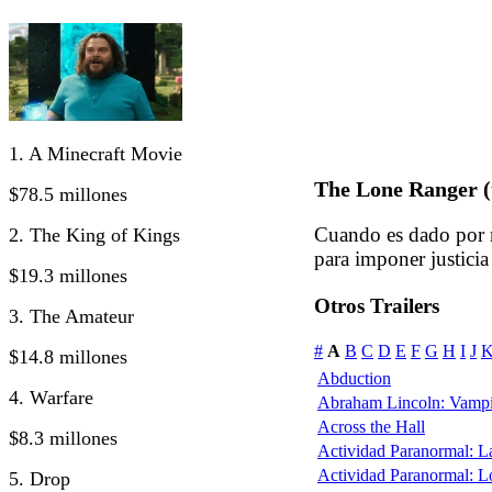
1. A Minecraft Movie
The Lone Ranger (t
$78.5 millones
Cuando es dado por 
2. The King of Kings
para imponer justicia
$19.3 millones
Otros Trailers
3. The Amateur
#
A
B
C
D
E
F
G
H
I
J
$14.8 millones
Abduction
4. Warfare
Abraham Lincoln: Vampi
Across the Hall
$8.3 millones
Actividad Paranormal: 
Actividad Paranormal: 
5. Drop