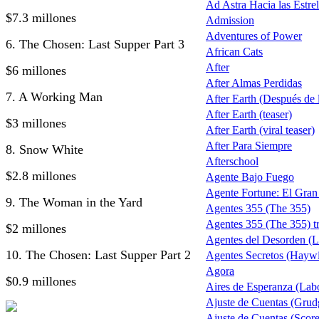
Ad Astra Hacia las Estrel
$7.3 millones
Admission
Adventures of Power
6. The Chosen: Last Supper Part 3
African Cats
After
$6 millones
After Almas Perdidas
7. A Working Man
After Earth (Después de la
After Earth (teaser)
$3 millones
After Earth (viral teaser)
After Para Siempre
8. Snow White
Afterschool
$2.8 millones
Agente Bajo Fuego
Agente Fortune: El Gra
9. The Woman in the Yard
Agentes 355 (The 355)
Agentes 355 (The 355) tr
$2 millones
Agentes del Desorden (L
10. The Chosen: Last Supper Part 2
Agentes Secretos (Haywi
Agora
$0.9 millones
Aires de Esperanza (Lab
Ajuste de Cuentas (Grud
Ajuste de Cuentas (Score 