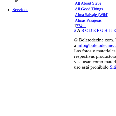
All About Steve
All Good Things
Services
Alma Salvaje (Wild)
Almas Pasajeras
1
2
3
4
›
»
#
A
B
C
D
E
F
G
H
I
J
© Boletodecine.com. T
a
info@boletodecine
Las fotos y materiale
respectivas productora
y se usan como materi
uso está prohibido.
Sit