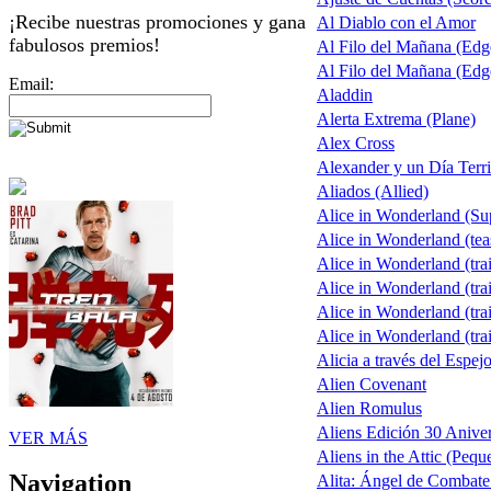
¡Recibe nuestras promociones y gana
Al Diablo con el Amor
fabulosos premios!
Al Filo del Mañana (Ed
Al Filo del Mañana (Ed
Email:
Aladdin
Alerta Extrema (Plane)
Alex Cross
Alexander y un Día Terri
Aliados (Allied)
Alice in Wonderland (S
Alice in Wonderland (tea
Alice in Wonderland (trai
Alice in Wonderland (trai
Alice in Wonderland (trai
Alice in Wonderland (trai
Alicia a través del Espej
Alien Covenant
Alien Romulus
Aliens Edición 30 Aniver
VER MÁS
Aliens in the Attic (Pequ
Navigation
Alita: Ángel de Combate 