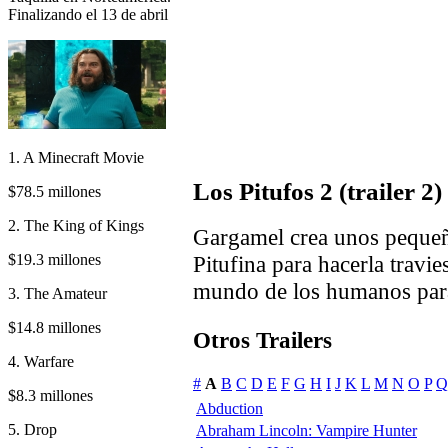
Finalizando el 13 de abril
1. A Minecraft Movie
Los Pitufos 2 (trailer 2)
$78.5 millones
2. The King of Kings
Gargamel crea unos pequeño
$19.3 millones
Pitufina para hacerla travie
mundo de los humanos para
3. The Amateur
$14.8 millones
Otros Trailers
4. Warfare
#
A
B
C
D
E
F
G
H
I
J
K
L
M
N
O
P
Q
$8.3 millones
Abduction
5. Drop
Abraham Lincoln: Vampire Hunter