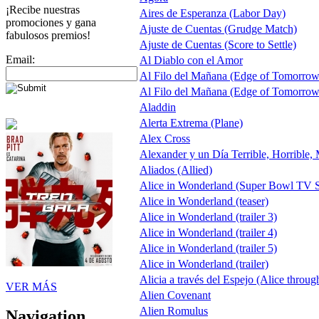
¡Recibe nuestras
Aires de Esperanza (Labor Day)
promociones y gana
Ajuste de Cuentas (Grudge Match)
fabulosos premios!
Ajuste de Cuentas (Score to Settle)
Email:
Al Diablo con el Amor
Al Filo del Mañana (Edge of Tomorrow
Al Filo del Mañana (Edge of Tomorrow
Aladdin
Alerta Extrema (Plane)
Alex Cross
Alexander y un Día Terrible, Horrible,
Aliados (Allied)
Alice in Wonderland (Super Bowl TV S
Alice in Wonderland (teaser)
Alice in Wonderland (trailer 3)
Alice in Wonderland (trailer 4)
Alice in Wonderland (trailer 5)
Alice in Wonderland (trailer)
Alicia a través del Espejo (Alice throug
VER MÁS
Alien Covenant
Alien Romulus
Navigation