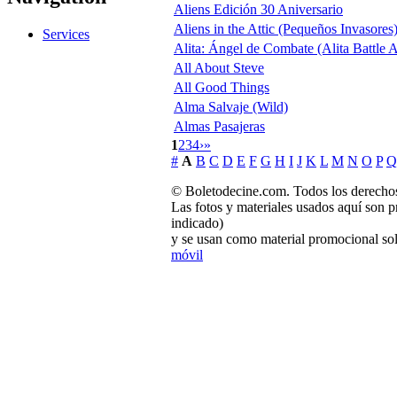
Aliens Edición 30 Aniversario
Aliens in the Attic (Pequeños Invasores
Services
Alita: Ángel de Combate (Alita Battle 
All About Steve
All Good Things
Alma Salvaje (Wild)
Almas Pasajeras
1
2
3
4
›
»
#
A
B
C
D
E
F
G
H
I
J
K
L
M
N
O
P
Q
© Boletodecine.com. Todos los derechos
Las fotos y materiales usados aquí son p
indicado)
y se usan como material promocional sol
móvil