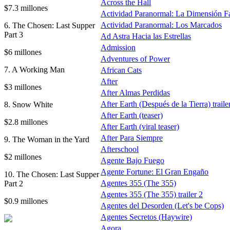
Across the Hall
$7.3 millones
Actividad Paranormal: La Dimensión F
Actividad Paranormal: Los Marcados
6. The Chosen: Last Supper
Part 3
Ad Astra Hacia las Estrellas
Admission
$6 millones
Adventures of Power
7. A Working Man
African Cats
After
$3 millones
After Almas Perdidas
After Earth (Después de la Tierra) traile
8. Snow White
After Earth (teaser)
$2.8 millones
After Earth (viral teaser)
After Para Siempre
9. The Woman in the Yard
Afterschool
$2 millones
Agente Bajo Fuego
Agente Fortune: El Gran Engaño
10. The Chosen: Last Supper
Agentes 355 (The 355)
Part 2
Agentes 355 (The 355) trailer 2
$0.9 millones
Agentes del Desorden (Let's be Cops)
Agentes Secretos (Haywire)
Agora