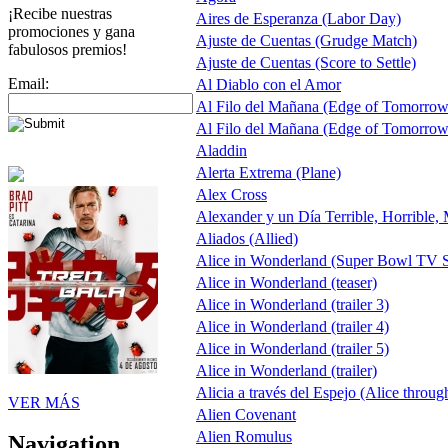
¡Recibe nuestras
Aires de Esperanza (Labor Day)
promociones y gana
Ajuste de Cuentas (Grudge Match)
fabulosos premios!
Ajuste de Cuentas (Score to Settle)
Email:
Al Diablo con el Amor
Al Filo del Mañana (Edge of Tomorrow
Al Filo del Mañana (Edge of Tomorrow
Aladdin
Alerta Extrema (Plane)
Alex Cross
Alexander y un Día Terrible, Horrible,
Aliados (Allied)
Alice in Wonderland (Super Bowl TV S
Alice in Wonderland (teaser)
Alice in Wonderland (trailer 3)
Alice in Wonderland (trailer 4)
Alice in Wonderland (trailer 5)
Alice in Wonderland (trailer)
Alicia a través del Espejo (Alice throug
VER MÁS
Alien Covenant
Alien Romulus
Navigation