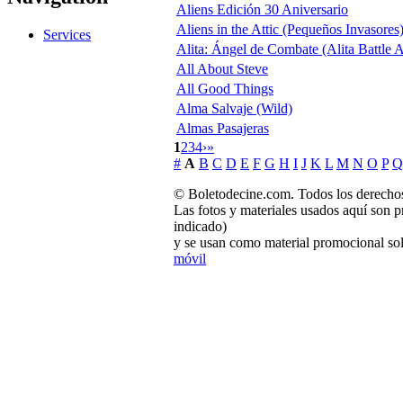
Aliens Edición 30 Aniversario
Aliens in the Attic (Pequeños Invasores
Services
Alita: Ángel de Combate (Alita Battle 
All About Steve
All Good Things
Alma Salvaje (Wild)
Almas Pasajeras
1
2
3
4
›
»
#
A
B
C
D
E
F
G
H
I
J
K
L
M
N
O
P
Q
© Boletodecine.com. Todos los derechos
Las fotos y materiales usados aquí son p
indicado)
y se usan como material promocional sol
móvil