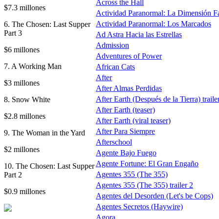
Across the Hall
$7.3 millones
Actividad Paranormal: La Dimensión F
Actividad Paranormal: Los Marcados
6. The Chosen: Last Supper
Part 3
Ad Astra Hacia las Estrellas
Admission
$6 millones
Adventures of Power
7. A Working Man
African Cats
After
$3 millones
After Almas Perdidas
After Earth (Después de la Tierra) traile
8. Snow White
After Earth (teaser)
$2.8 millones
After Earth (viral teaser)
After Para Siempre
9. The Woman in the Yard
Afterschool
$2 millones
Agente Bajo Fuego
Agente Fortune: El Gran Engaño
10. The Chosen: Last Supper
Agentes 355 (The 355)
Part 2
Agentes 355 (The 355) trailer 2
$0.9 millones
Agentes del Desorden (Let's be Cops)
Agentes Secretos (Haywire)
Agora