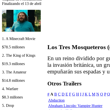
Finalizando el 13 de abril
1. A Minecraft Movie
Los Tres Mosqueteros (
$78.5 millones
2. The King of Kings
En un reino dividido por g
$19.3 millones
la invasión británica, un 
empuñarán sus espadas y un
3. The Amateur
$14.8 millones
Otros Trailers
4. Warfare
#
A
B
C
D
E
F
G
H
I
J
K
L
M
N
O
P
Q
$8.3 millones
Abduction
5. Drop
Abraham Lincoln: Vampire Hunter