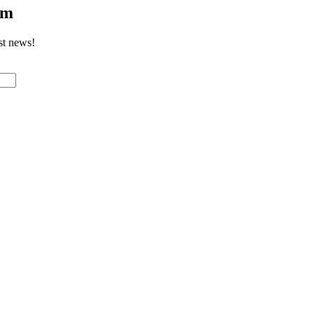
om
st news!