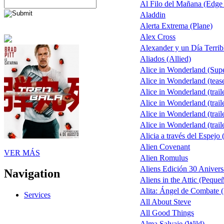
Al Filo del Mañana (Edge
Aladdin
Alerta Extrema (Plane)
Alex Cross
Alexander y un Día Terrib
Aliados (Allied)
Alice in Wonderland (Sup
Alice in Wonderland (teas
Alice in Wonderland (trail
Alice in Wonderland (trail
Alice in Wonderland (trail
Alice in Wonderland (trail
Alicia a través del Espejo 
Alien Covenant
VER MÁS
Alien Romulus
Aliens Edición 30 Anivers
Navigation
Aliens in the Attic (Peque
Alita: Ángel de Combate (
Services
All About Steve
All Good Things
Alma Salvaje (Wild)