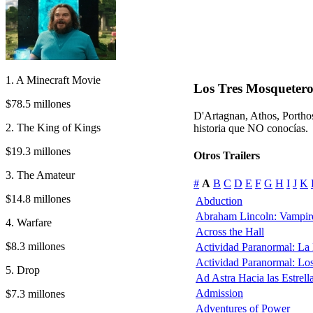
1. A Minecraft Movie
Los Tres Mosqueteros
$78.5 millones
D'Artagnan, Athos, Porthos
2. The King of Kings
historia que NO conocías.
$19.3 millones
Otros Trailers
3. The Amateur
#
A
B
C
D
E
F
G
H
I
J
K
$14.8 millones
Abduction
Abraham Lincoln: Vampir
4. Warfare
Across the Hall
$8.3 millones
Actividad Paranormal: La
Actividad Paranormal: Lo
5. Drop
Ad Astra Hacia las Estrell
Admission
$7.3 millones
Adventures of Power