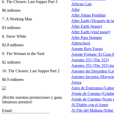
6. The Chosen: Last Supper Part 3
African Cats
After
$6 millones
After Almas Perdidas
7. A Working Man
After Earth (Después de la 
After Earth (teaser)
$3 millones
After Earth (viral teaser)
8. Snow White
After Para Siempre
Afterschool
$2.8 millones
Agente Bajo Fuego
9. The Woman in the Yard
Agente Fortune: El Gran 
Agentes 355 (The 355)
$2 millones
Agentes 355 (The 355) trai
10. The Chosen: Last Supper Part 2
Agentes del Desorden (Let
Agentes Secretos (Haywir
$0.9 millones
Agora
Aires de Esperanza (Labo
Ajuste de Cuentas (Grudg
¡Recibe nuestras promociones y gana
Ajuste de Cuentas (Score t
fabulosos premios!
Al Diablo con el Amor
Al Filo del Mañana (Edge
Email: