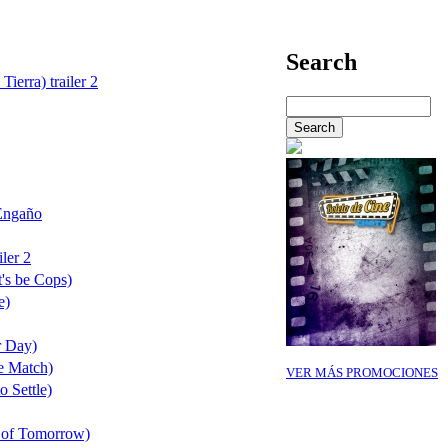
Search
Tierra) trailer 2
Engaño
ler 2
's be Cops)
e)
r Day)
e Match)
VER MÁS PROMOCIONES
o Settle)
 of Tomorrow)