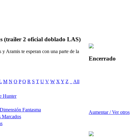
 (trailer 2 oficial doblado LAS)
 y Aramis te esperan con una parte de la
Encerrado
L
M
N
O
P
Q
R
S
T
U
V
W
X
Y
Z
_
All
e Hunter
 Dimensión Fantasma
Aumentar / Ver otros
s Marcados
as