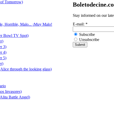
 of Tomorrow)
Boletodecine.c
Stay informed on our late
E-mail:
*
le, Horrible, Malo... ¡Muy Malo!
Subscribe
er Bowl TV Spot)
Unsubscribe
er)
er 3)
er 4)
er 5)
er)
(Alice through the looking glass)
ario
ños Invasores)
Alita Battle Angel)