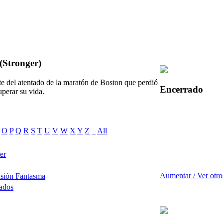
 (Stronger)
nte del atentado de la maratón de Boston que perdió
Encerrado
uperar su vida.
O
P
Q
R
S
T
U
V
W
X
Y
Z
_
All
er
Aumentar / Ver otro
nsión Fantasma
ados