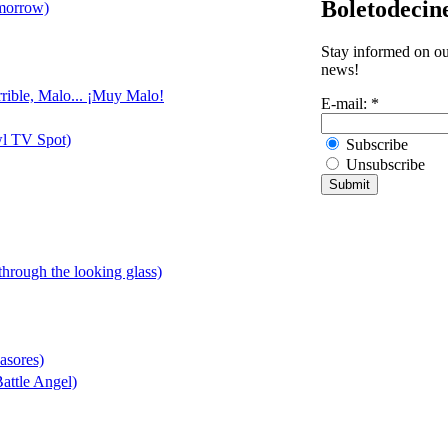
Boletodecin
omorrow)
Stay informed on our
news!
rrible, Malo... ¡Muy Malo!
E-mail:
*
wl TV Spot)
Subscribe
Unsubscribe
 through the looking glass)
asores)
attle Angel)