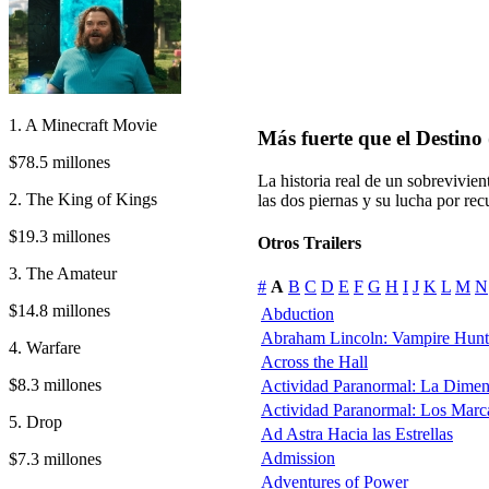
1. A Minecraft Movie
Más fuerte que el Destino
$78.5 millones
La historia real de un sobrevivie
2. The King of Kings
las dos piernas y su lucha por rec
$19.3 millones
Otros Trailers
3. The Amateur
#
A
B
C
D
E
F
G
H
I
J
K
L
M
N
$14.8 millones
Abduction
Abraham Lincoln: Vampire Hunt
4. Warfare
Across the Hall
$8.3 millones
Actividad Paranormal: La Dime
Actividad Paranormal: Los Marc
5. Drop
Ad Astra Hacia las Estrellas
Admission
$7.3 millones
Adventures of Power