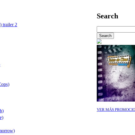
Search
 trailer 2
o
Cops)
VER MÁS PROMOCI
h)
e)
omorrow)