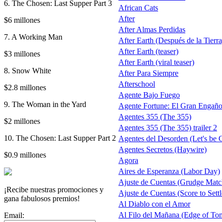
6. The Chosen: Last Supper Part 3
African Cats
After
$6 millones
After Almas Perdidas
7. A Working Man
After Earth (Después de la Tierra)
After Earth (teaser)
$3 millones
After Earth (viral teaser)
8. Snow White
After Para Siempre
Afterschool
$2.8 millones
Agente Bajo Fuego
9. The Woman in the Yard
Agente Fortune: El Gran Engañ
Agentes 355 (The 355)
$2 millones
Agentes 355 (The 355) trailer 2
10. The Chosen: Last Supper Part 2
Agentes del Desorden (Let's be 
Agentes Secretos (Haywire)
$0.9 millones
Agora
Aires de Esperanza (Labor Day)
Ajuste de Cuentas (Grudge Matc
¡Recibe nuestras promociones y
Ajuste de Cuentas (Score to Settl
gana fabulosos premios!
Al Diablo con el Amor
Al Filo del Mañana (Edge of T
Email: