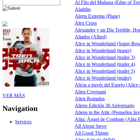
Al Filo del Mañana (Edge of T
Aladdin
Alerta Extrema (Plane)
Alex Cross
Alexander y un Día Terrible, Ho
Aliados (Allied)
Alice in Wonderland (Super Bo
Alice in Wonderland (teaser)
Alice in Wonderland (trailer 3)
Alice in Wonderland (trailer 4)
Alice in Wonderland (trailer 5)
Alice in Wonderland (trailer)
Alicia a través del Espejo (Alice
Alien Covenant
VER MÁS
Alien Romulus
Aliens Edición 30 Aniversario
Navigation
Aliens in the Attic (Pequeños Inv
Alita: Ángel de Combate (Alita B
Services
All About Steve
All Good Things
Alma Salvaje (Wild)