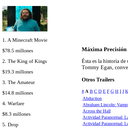
1. A Minecraft Movie
Máxima Precisión 
$78.5 millones
Ésta es la historia d
2. The King of Kings
Tommy Egan, convert
$19.3 millones
Otros Trailers
3. The Amateur
#
A
B
C
D
E
F
G
H
I
J
$14.8 millones
Abduction
4. Warfare
Abraham Lincoln: Vampi
Across the Hall
$8.3 millones
Actividad Paranormal: 
Actividad Paranormal: 
5. Drop