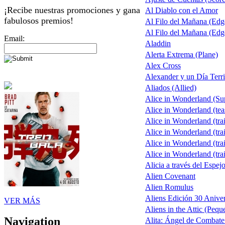
¡Recibe nuestras promociones y gana
Al Diablo con el Amor
fabulosos premios!
Al Filo del Mañana (Ed
Al Filo del Mañana (Ed
Email:
Aladdin
Alerta Extrema (Plane)
Alex Cross
Alexander y un Día Terri
Aliados (Allied)
Alice in Wonderland (S
Alice in Wonderland (tea
Alice in Wonderland (trai
Alice in Wonderland (trai
Alice in Wonderland (trai
Alice in Wonderland (trai
Alicia a través del Espej
Alien Covenant
Alien Romulus
Aliens Edición 30 Aniver
VER MÁS
Aliens in the Attic (Pequ
Navigation
Alita: Ángel de Combate 