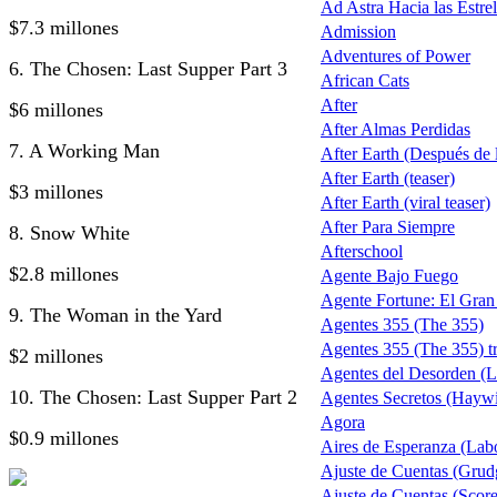
Ad Astra Hacia las Estrel
$7.3 millones
Admission
Adventures of Power
6. The Chosen: Last Supper Part 3
African Cats
After
$6 millones
After Almas Perdidas
7. A Working Man
After Earth (Después de la
After Earth (teaser)
$3 millones
After Earth (viral teaser)
After Para Siempre
8. Snow White
Afterschool
$2.8 millones
Agente Bajo Fuego
Agente Fortune: El Gra
9. The Woman in the Yard
Agentes 355 (The 355)
Agentes 355 (The 355) tr
$2 millones
Agentes del Desorden (L
10. The Chosen: Last Supper Part 2
Agentes Secretos (Haywi
Agora
$0.9 millones
Aires de Esperanza (Lab
Ajuste de Cuentas (Grud
Ajuste de Cuentas (Score 