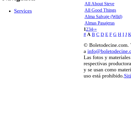
All About Steve
All Good Things
Services
Alma Salvaje (Wild)
Almas Pasajeras
1
2
3
4
›
»
#
A
B
C
D
E
F
G
H
I
J
© Boletodecine.com. T
a
info@boletodecine
Las fotos y materiale
respectivas productora
y se usan como materi
uso está prohibido.
Sit