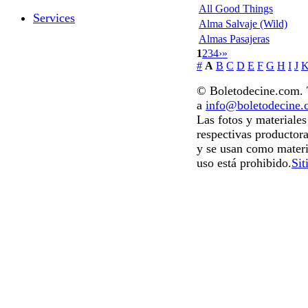
All Good Things
Services
Alma Salvaje (Wild)
Almas Pasajeras
1
2
3
4
›
»
#
A
B
C
D
E
F
G
H
I
J
© Boletodecine.com. T
a
info@boletodecine
Las fotos y materiale
respectivas productora
y se usan como materi
uso está prohibido.
Sit