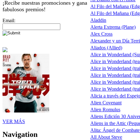
¡Recibe nuestras promociones y gana
Al Filo del Mañana (Ed
fabulosos premios!
Al Filo del Mañana (Ed
Aladdin
Email:
Alerta Extrema (Plane)
Alex Cross
Alexander y un Día Terri
Aliados (Allied)
Alice in Wonderland (S
Alice in Wonderland (tea
Alice in Wonderland (trai
Alice in Wonderland (trai
Alice in Wonderland (trai
Alice in Wonderland (trai
Alicia a través del Espej
Alien Covenant
Alien Romulus
Aliens Edición 30 Aniver
VER MÁS
Aliens in the Attic (Pequ
Alita: Ángel de Combate 
Navigation
All About Steve