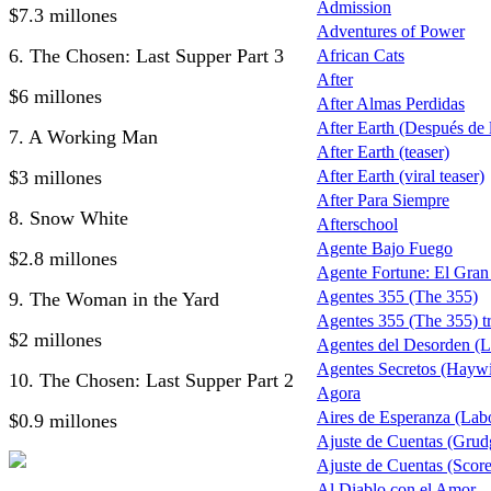
Admission
$7.3 millones
Adventures of Power
6. The Chosen: Last Supper Part 3
African Cats
After
$6 millones
After Almas Perdidas
After Earth (Después de la
7. A Working Man
After Earth (teaser)
$3 millones
After Earth (viral teaser)
After Para Siempre
8. Snow White
Afterschool
Agente Bajo Fuego
$2.8 millones
Agente Fortune: El Gra
Agentes 355 (The 355)
9. The Woman in the Yard
Agentes 355 (The 355) tr
$2 millones
Agentes del Desorden (L
Agentes Secretos (Haywi
10. The Chosen: Last Supper Part 2
Agora
Aires de Esperanza (Lab
$0.9 millones
Ajuste de Cuentas (Grud
Ajuste de Cuentas (Score 
Al Diablo con el Amor