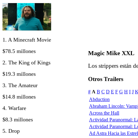
1. A Minecraft Movie
$78.5 millones
Magic Mike XXL
2. The King of Kings
Los strippers están d
$19.3 millones
Otros Trailers
3. The Amateur
#
A
B
C
D
E
F
G
H
I
J
$14.8 millones
Abduction
Abraham Lincoln: Vampi
4. Warfare
Across the Hall
$8.3 millones
Actividad Paranormal: 
Actividad Paranormal: 
5. Drop
Ad Astra Hacia las Estrel