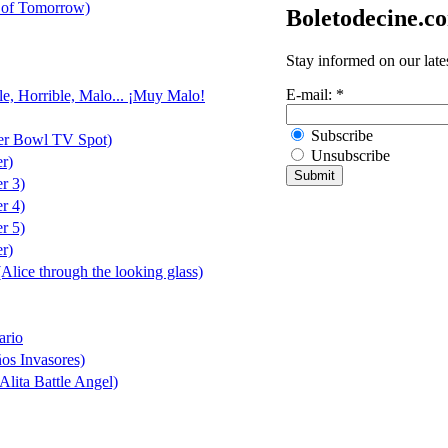
 of Tomorrow)
Boletodecine.c
Stay informed on our late
E-mail:
*
le, Horrible, Malo... ¡Muy Malo!
Subscribe
er Bowl TV Spot)
Unsubscribe
er)
er 3)
er 4)
er 5)
er)
(Alice through the looking glass)
ario
ños Invasores)
Alita Battle Angel)