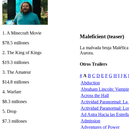
1. A Minecraft Movie
Maleficient (teaser)
$78.5 millones
La malvada bruja Maléfica 
2. The King of Kings
Aurora.
$19.3 millones
Otros Trailers
3. The Amateur
#
A
B
C
D
E
F
G
H
I
J
K
$14.8 millones
Abduction
Abraham Lincoln: Vampir
4. Warfare
Across the Hall
$8.3 millones
Actividad Paranormal: La
Actividad Paranormal: Lo
5. Drop
Ad Astra Hacia las Estrell
Admission
$7.3 millones
Adventures of Power