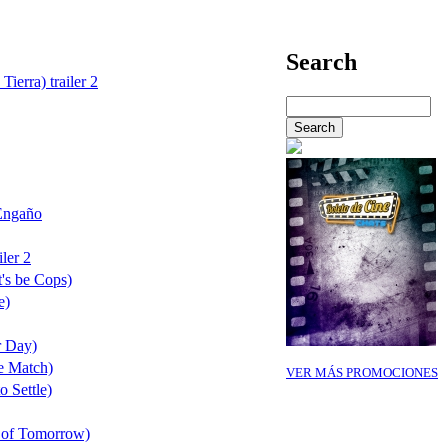
Search
Tierra) trailer 2
Engaño
ler 2
's be Cops)
e)
r Day)
e Match)
VER MÁS PROMOCIONES
o Settle)
 of Tomorrow)