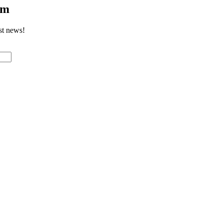
om
st news!