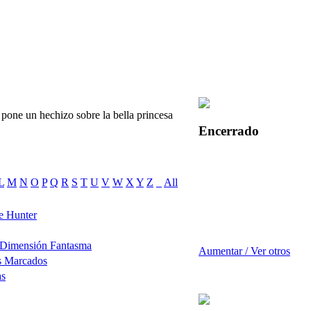
pone un hechizo sobre la bella princesa
Encerrado
L
M
N
O
P
Q
R
S
T
U
V
W
X
Y
Z
_
All
e Hunter
 Dimensión Fantasma
Aumentar / Ver otros
s Marcados
as