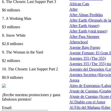
6. The Chosen: Last Supper Part 3
African Cats
After
$6 millones
After Almas Perdidas
7. A Working Man
After Earth (Después de la 
After Earth (teaser)
$3 millones
After Earth (viral teaser)
8. Snow White
After Para Siempre
Afterschool
$2.8 millones
Agente Bajo Fuego
9. The Woman in the Yard
Agente Fortune: El Gran 
Agentes 355 (The 355)
$2 millones
Agentes 355 (The 355) trai
10. The Chosen: Last Supper Part 2
Agentes del Desorden (Let
Agentes Secretos (Haywir
$0.9 millones
Agora
Aires de Esperanza (Labo
Ajuste de Cuentas (Grudg
¡Recibe nuestras promociones y gana
Ajuste de Cuentas (Score t
fabulosos premios!
Al Diablo con el Amor
Al Filo del Mañana (Edge
Email: