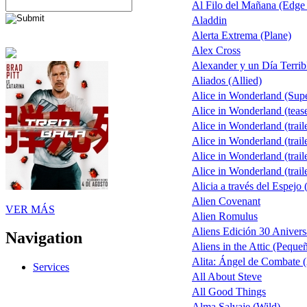
Al Filo del Mañana (Edge
Aladdin
Alerta Extrema (Plane)
Alex Cross
Alexander y un Día Terrib
Aliados (Allied)
Alice in Wonderland (Sup
Alice in Wonderland (teas
Alice in Wonderland (trail
Alice in Wonderland (trail
Alice in Wonderland (trail
Alice in Wonderland (trail
Alicia a través del Espejo 
Alien Covenant
VER MÁS
Alien Romulus
Aliens Edición 30 Anivers
Navigation
Aliens in the Attic (Peque
Alita: Ángel de Combate (
Services
All About Steve
All Good Things
Alma Salvaje (Wild)