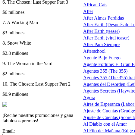
6. The Chosen: Last Supper Part 3
African Cats
After
$6 millones
After Almas Perdidas
7. A Working Man
After Earth (Después de la T
After Earth (teaser)
$3 millones
After Earth (viral teaser)
8. Snow White
After Para Siempre
Afterschool
$2.8 millones
Agente Bajo Fuego
9. The Woman in the Yard
Agente Fortune: El Gran 
Agentes 355 (The 355)
$2 millones
Agentes 355 (The 355) trai
10. The Chosen: Last Supper Part 2
Agentes del Desorden (Let
Agentes Secretos (Haywire
$0.9 millones
Agora
Aires de Esperanza (Labor
Ajuste de Cuentas (Grudg
¡Recibe nuestras promociones y gana
Ajuste de Cuentas (Score to
fabulosos premios!
Al Diablo con el Amor
Al Filo del Mañana (Edge
Email: