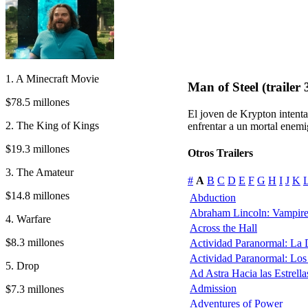
1. A Minecraft Movie
Man of Steel (trailer 
$78.5 millones
El joven de Krypton intenta
2. The King of Kings
enfrentar a un mortal enemi
$19.3 millones
Otros Trailers
3. The Amateur
#
A
B
C
D
E
F
G
H
I
J
K
$14.8 millones
Abduction
Abraham Lincoln: Vampire
4. Warfare
Across the Hall
$8.3 millones
Actividad Paranormal: La
Actividad Paranormal: Lo
5. Drop
Ad Astra Hacia las Estrella
Admission
$7.3 millones
Adventures of Power