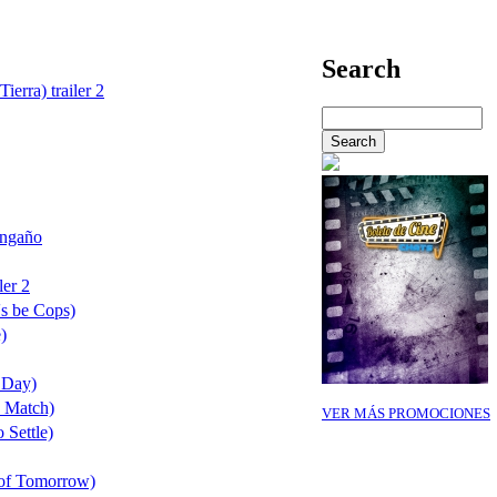
Search
ierra) trailer 2
Engaño
ler 2
's be Cops)
)
 Day)
e Match)
VER MÁS PROMOCIONES
 Settle)
 of Tomorrow)