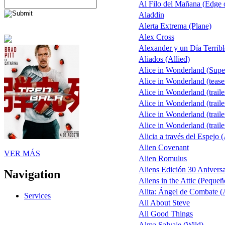
Al Filo del Mañana (Edge
Aladdin
Alerta Extrema (Plane)
Alex Cross
Alexander y un Día Terribl
Aliados (Allied)
Alice in Wonderland (Sup
Alice in Wonderland (tease
Alice in Wonderland (traile
Alice in Wonderland (traile
Alice in Wonderland (traile
Alice in Wonderland (traile
Alicia a través del Espejo 
Alien Covenant
VER MÁS
Alien Romulus
Aliens Edición 30 Aniversa
Navigation
Aliens in the Attic (Pequeñ
Alita: Ángel de Combate (A
Services
All About Steve
All Good Things
Alma Salvaje (Wild)