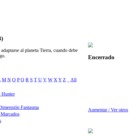
3)
 adaptarse al planeta Tierra, cuando debe
go.
Encerrado
L
M
N
O
P
Q
R
S
T
U
V
W
X
Y
Z
_
All
 Hunter
 Dimensión Fantasma
Aumentar / Ver otros
s Marcados
s