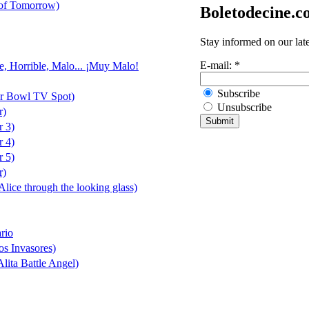
 of Tomorrow)
Boletodecine.
Stay informed on our lat
E-mail:
*
e, Horrible, Malo... ¡Muy Malo!
Subscribe
er Bowl TV Spot)
Unsubscribe
r)
r 3)
r 4)
r 5)
r)
(Alice through the looking glass)
rio
os Invasores)
lita Battle Angel)