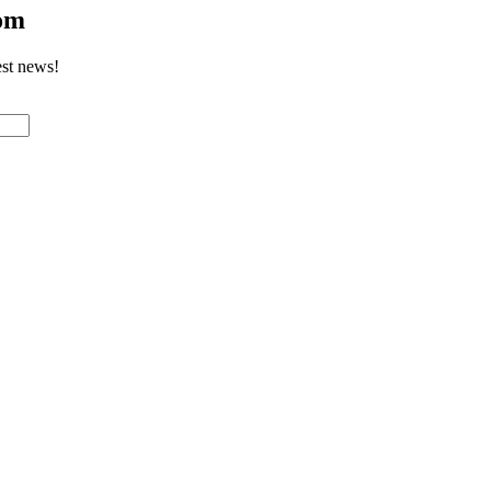
com
est news!