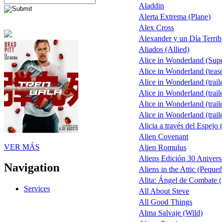
Aladdin
Alerta Extrema (Plane)
Alex Cross
Alexander y un Día Terrib
Aliados (Allied)
Alice in Wonderland (Sup
Alice in Wonderland (teas
Alice in Wonderland (trail
Alice in Wonderland (trail
Alice in Wonderland (trail
Alice in Wonderland (trail
Alicia a través del Espejo 
Alien Covenant
VER MÁS
Alien Romulus
Aliens Edición 30 Anivers
Navigation
Aliens in the Attic (Peque
Alita: Ángel de Combate (
Services
All About Steve
All Good Things
Alma Salvaje (Wild)