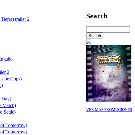
Search
Tierra) trailer 2
Engaño
ler 2
's be Cops)
e)
r Day)
e Match)
VER MÁS PROMOCIONES
o Settle)
 of Tomorrow)
 of Tomorrow)