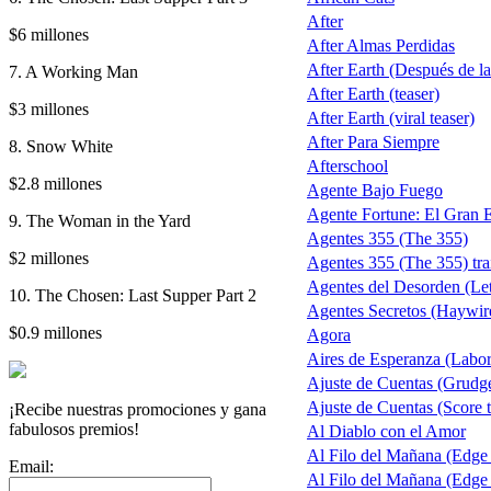
After
$6 millones
After Almas Perdidas
After Earth (Después de la 
7. A Working Man
After Earth (teaser)
$3 millones
After Earth (viral teaser)
After Para Siempre
8. Snow White
Afterschool
$2.8 millones
Agente Bajo Fuego
Agente Fortune: El Gran 
9. The Woman in the Yard
Agentes 355 (The 355)
$2 millones
Agentes 355 (The 355) trai
Agentes del Desorden (Let
10. The Chosen: Last Supper Part 2
Agentes Secretos (Haywir
$0.9 millones
Agora
Aires de Esperanza (Labo
Ajuste de Cuentas (Grudg
Ajuste de Cuentas (Score t
¡Recibe nuestras promociones y gana
fabulosos premios!
Al Diablo con el Amor
Al Filo del Mañana (Edge
Email:
Al Filo del Mañana (Edge