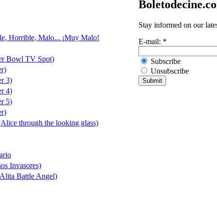
Boletodecine.c
Stay informed on our late
le, Horrible, Malo... ¡Muy Malo!
E-mail:
*
er Bowl TV Spot)
Subscribe
er)
Unsubscribe
er 3)
er 4)
er 5)
er)
(Alice through the looking glass)
ario
ños Invasores)
Alita Battle Angel)