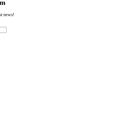
om
st news!