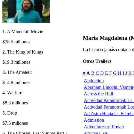
1. A Minecraft Movie
Maria Magdalena (
$78.5 millones
La historia jamás contada de
2. The King of Kings
Otros Trailers
$19.3 millones
3. The Amateur
#
A
B
C
D
E
F
G
H
I
J
K
Abduction
$14.8 millones
Abraham Lincoln: Vampir
4. Warfare
Across the Hall
Actividad Paranormal: La
$8.3 millones
Actividad Paranormal: Lo
5. Drop
Ad Astra Hacia las Estrell
Admission
$7.3 millones
Adventures of Power
6. The Chosen: Last Supper Part 3
African Cats