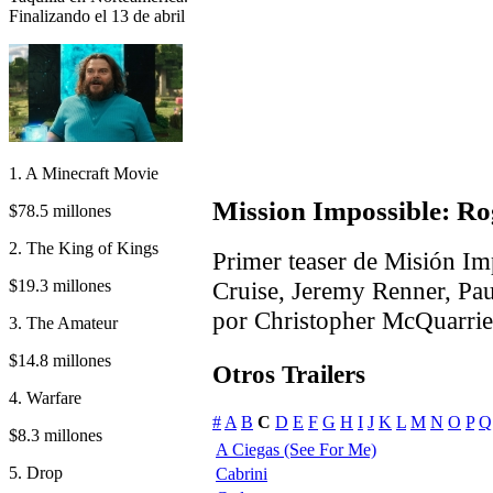
Finalizando el 13 de abril
1. A Minecraft Movie
Mission Impossible: Ro
$78.5 millones
2. The King of Kings
Primer teaser de Misión I
$19.3 millones
Cruise, Jeremy Renner, Pau
por Christopher McQuarrie
3. The Amateur
$14.8 millones
Otros Trailers
4. Warfare
#
A
B
C
D
E
F
G
H
I
J
K
L
M
N
O
P
Q
$8.3 millones
A Ciegas (See For Me)
5. Drop
Cabrini