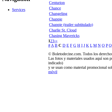
Centurion
Chance
Services
Changeling
Chappie
Chappie (trailer subtitulado)
Charlie St. Cloud
Chasing Mavericks
1
2
3
›
»
#
A
B
C
D
E
F
G
H
I
J
K
L
M
N
O
P
Q
© Boletodecine.com. Todos los derechos
Las fotos y materiales usados aquí son p
indicado)
y se usan como material promocional sol
móvil