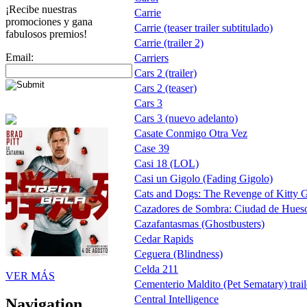
¡Recibe nuestras
Carrie
promociones y gana
Carrie (teaser trailer subtitulado)
fabulosos premios!
Carrie (trailer 2)
Email:
Carriers
Cars 2 (trailer)
Cars 2 (teaser)
Cars 3
Cars 3 (nuevo adelanto)
Casate Conmigo Otra Vez
Case 39
Casi 18 (LOL)
Casi un Gigolo (Fading Gigolo)
Cats and Dogs: The Revenge of Kitty G
Cazadores de Sombra: Ciudad de Hueso 
Cazafantasmas (Ghostbusters)
Cedar Rapids
Ceguera (Blindness)
Celda 211
VER MÁS
Cementerio Maldito (Pet Sematary) trail
Central Intelligence
Navigation