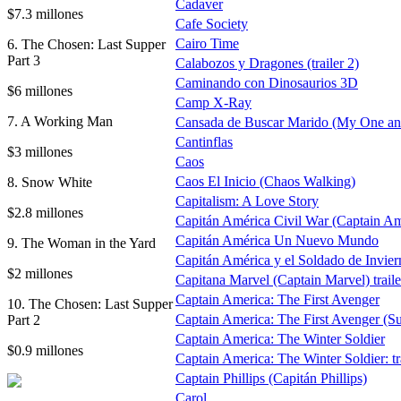
Cadaver
$7.3 millones
Cafe Society
Cairo Time
6. The Chosen: Last Supper
Part 3
Calabozos y Dragones (trailer 2)
Caminando con Dinosaurios 3D
$6 millones
Camp X-Ray
7. A Working Man
Cansada de Buscar Marido (My One an
Cantinflas
$3 millones
Caos
Caos El Inicio (Chaos Walking)
8. Snow White
Capitalism: A Love Story
$2.8 millones
Capitán América Civil War (Captain Am
Capitán América Un Nuevo Mundo
9. The Woman in the Yard
Capitán América y el Soldado de Inviern
$2 millones
Capitana Marvel (Captain Marvel) traile
Captain America: The First Avenger
10. The Chosen: Last Supper
Captain America: The First Avenger (
Part 2
Captain America: The Winter Soldier
$0.9 millones
Captain America: The Winter Soldier: tr
Captain Phillips (Capitán Phillips)
Carol