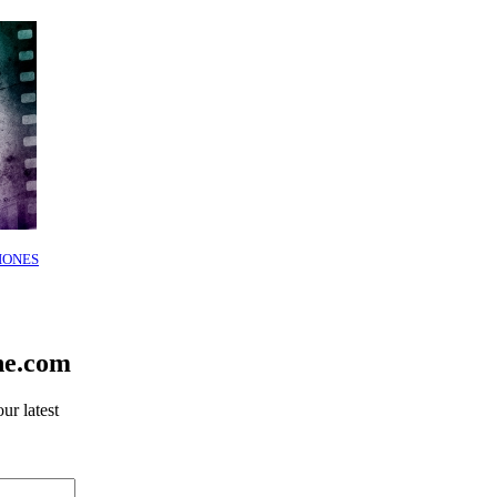
IONES
ne.com
ur latest