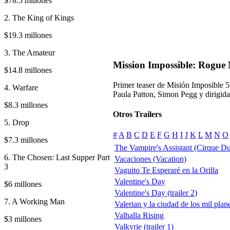
$78.5 millones
2. The King of Kings
$19.3 millones
3. The Amateur
Mission Impossible: Rogue 
$14.8 millones
Primer teaser de Misión Imposible 
4. Warfare
Paula Patton, Simon Pegg y dirigid
$8.3 millones
Otros Trailers
5. Drop
#
A
B
C
D
E
F
G
H
I
J
K
L
M
N
O
$7.3 millones
The Vampire's Assistant (Cirque D
6. The Chosen: Last Supper Part
Vacaciones (Vacation)
3
Vaguito Te Esperaré en la Orilla
Valentine's Day
$6 millones
Valentine's Day (trailer 2)
7. A Working Man
Valerian y la ciudad de los mil plan
Valhalla Rising
$3 millones
Valkyrie (trailer 1)