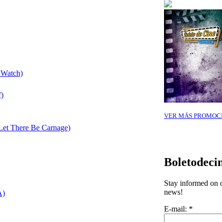
 Watch)
f)
VER MÁS PROMOC
et There Be Carnage)
Boletodeci
Stay informed on o
news!
A)
E-mail:
*