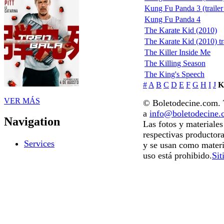
Kung Fu Panda 3 (trailer 
Kung Fu Panda 4
The Karate Kid (2010)
The Karate Kid (2010) tr
The Killer Inside Me
The Killing Season
The King's Speech
#
A
B
C
D
E
F
G
H
I
J
K
VER MÁS
© Boletodecine.com. T
a
info@boletodecine
Navigation
Las fotos y materiale
respectivas productora
Services
y se usan como materi
uso está prohibido.
Sit