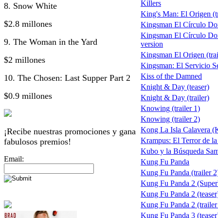
Killers
8. Snow White
King's Man: El Origen (tr
$2.8 millones
Kingsman El Círculo Do
Kingsman El Círculo Do
9. The Woman in the Yard
version
Kingsman El Origen (trai
$2 millones
Kingsman: El Servicio S
Kiss of the Damned
10. The Chosen: Last Supper Part 2
Knight & Day (teaser)
$0.9 millones
Knight & Day (trailer)
Knowing (trailer 1)
Knowing (trailer 2)
Kong La Isla Calavera (
¡Recibe nuestras promociones y gana
Krampus: El Terror de l
fabulosos premios!
Kubo y la Búsqueda Sam
Email:
Kung Fu Panda
Kung Fu Panda (trailer 2
Kung Fu Panda 2 (Supe
Kung Fu Panda 2 (teaser
Kung Fu Panda 2 (trailer
Kung Fu Panda 3 (teaser