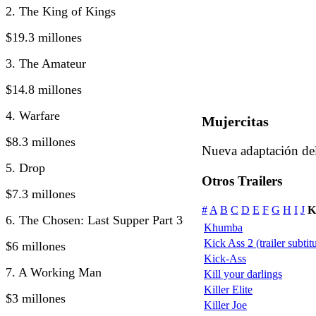
2. The King of Kings
$19.3 millones
3. The Amateur
$14.8 millones
4. Warfare
Mujercitas
$8.3 millones
Nueva adaptación del 
5. Drop
Otros Trailers
$7.3 millones
#
A
B
C
D
E
F
G
H
I
J
K
6. The Chosen: Last Supper Part 3
Khumba
Kick Ass 2 (trailer subtit
$6 millones
Kick-Ass
7. A Working Man
Kill your darlings
Killer Elite
$3 millones
Killer Joe