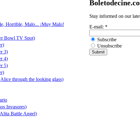
Boletodecine.c
Stay informed on our late
le, Horrible, Malo... ¡Muy Malo!
E-mail:
*
er Bowl TV Spot)
Subscribe
er)
Unsubscribe
er 3)
er 4)
er 5)
er)
(Alice through the looking glass)
ario
ños Invasores)
Alita Battle Angel)