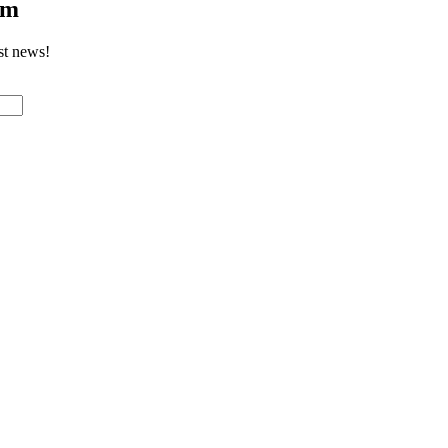
om
st news!