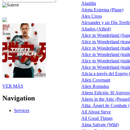
Aladdin
Alerta Extrema (Plane)
Alex Cross
Alexander y un Día Terrib
Aliados (Allied)
Alice in Wonderland (Sup
Alice in Wonderland (teas
Alice in Wonderland (trail
Alice in Wonderland (trail
Alice in Wonderland (trail
Alice in Wonderland (trail
Alicia a través del Espejo 
Alien Covenant
VER MÁS
Alien Romulus
Aliens Edición 30 Anivers
Navigation
Aliens in the Attic (Peque
Alita: Ángel de Combate (
Services
All About Steve
All Good Things
Alma Salvaje (Wild)