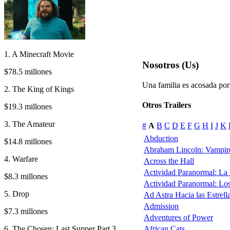
1. A Minecraft Movie
Nosotros (Us)
$78.5 millones
Una familia es acosada por
2. The King of Kings
Otros Trailers
$19.3 millones
3. The Amateur
#
A
B
C
D
E
F
G
H
I
J
K
Abduction
$14.8 millones
Abraham Lincoln: Vampir
4. Warfare
Across the Hall
Actividad Paranormal: La
$8.3 millones
Actividad Paranormal: Lo
5. Drop
Ad Astra Hacia las Estrell
Admission
$7.3 millones
Adventures of Power
6. The Chosen: Last Supper Part 3
African Cats