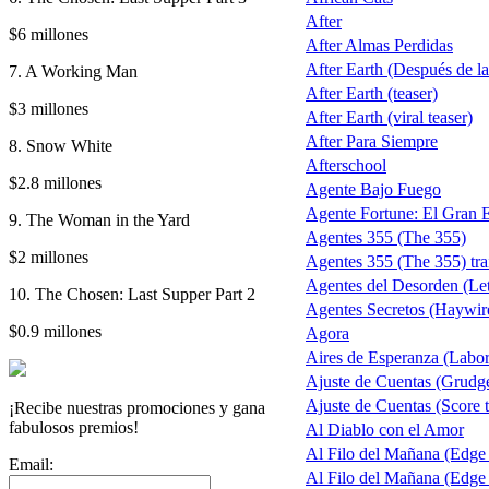
After
$6 millones
After Almas Perdidas
After Earth (Después de la 
7. A Working Man
After Earth (teaser)
$3 millones
After Earth (viral teaser)
After Para Siempre
8. Snow White
Afterschool
$2.8 millones
Agente Bajo Fuego
Agente Fortune: El Gran 
9. The Woman in the Yard
Agentes 355 (The 355)
$2 millones
Agentes 355 (The 355) trai
Agentes del Desorden (Let
10. The Chosen: Last Supper Part 2
Agentes Secretos (Haywir
$0.9 millones
Agora
Aires de Esperanza (Labo
Ajuste de Cuentas (Grudg
Ajuste de Cuentas (Score t
¡Recibe nuestras promociones y gana
fabulosos premios!
Al Diablo con el Amor
Al Filo del Mañana (Edge
Email:
Al Filo del Mañana (Edge