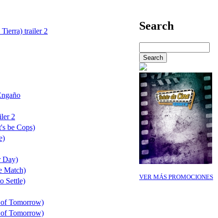
Search
Tierra) trailer 2
Engaño
ler 2
's be Cops)
e)
r Day)
e Match)
VER MÁS PROMOCIONES
o Settle)
 of Tomorrow)
 of Tomorrow)