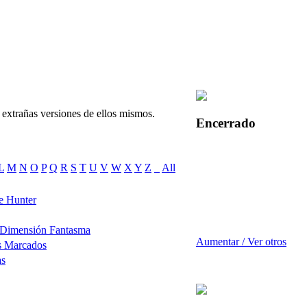
 extrañas versiones de ellos mismos.
Encerrado
L
M
N
O
P
Q
R
S
T
U
V
W
X
Y
Z
_
All
e Hunter
 Dimensión Fantasma
Aumentar / Ver otros
s Marcados
as