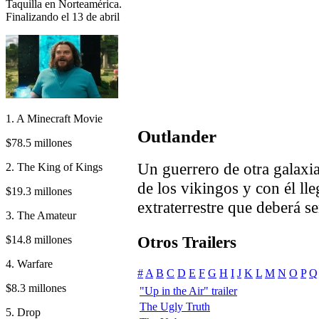
Taquilla en Norteamérica.
Finalizando el 13 de abril
1. A Minecraft Movie
Outlander
$78.5 millones
Un guerrero de otra galaxia
2. The King of Kings
de los vikingos y con él lle
$19.3 millones
extraterrestre que deberá se
3. The Amateur
Otros Trailers
$14.8 millones
4. Warfare
#
A
B
C
D
E
F
G
H
I
J
K
L
M
N
O
P
Q
$8.3 millones
"Up in the Air" trailer
The Ugly Truth
5. Drop