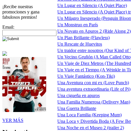
Un Lugar en Silencio (A Quiet Place)
¡Recibe nuestras
promociones y gana
Un Lugar en Silencio (A Quiet Place) tr
fabulosos premios!
Un Milagro Inesperado (Penguin Bloo
Un Monstruo en París
Email:
Un Novato en Apuros 2 (Ride Along 2)
Un Plan Brillante (Flawless)
Un Rescate de Huevitos
Un traidor entre nosotros (Our Kind of T
Un Vecino Gruñón (A Man Called Otto
Un Viaje de Diez Metros (The Hundred
Un Viaje en el Tiempo (A Wrinkle in Tim
Un Viaje Fantástico (Kon-Tiki)
Una Aventura con mi ex (Love Punch)
Una aventura extraordinaria (Life of Pi)
Una cigueña en apuros
Una Familia Numerosa (Delivery Man)
Una Guerra Brillante
Una Loca Familia (Keeping Mum)
VER MÁS
Una Loca y Divertida Boda (A Few Be
Una Noche en el Museo 2 (trailer 2)