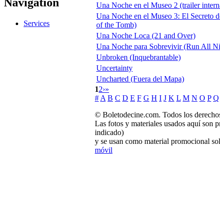
Navigation
Una Noche en el Museo 2 (trailer intern
Una Noche en el Museo 3: El Secreto d
Services
of the Tomb)
Una Noche Loca (21 and Over)
Una Noche para Sobrevivir (Run All Ni
Unbroken (Inquebrantable)
Uncertainty
Uncharted (Fuera del Mapa)
1
2
›
»
#
A
B
C
D
E
F
G
H
I
J
K
L
M
N
O
P
Q
© Boletodecine.com. Todos los derechos
Las fotos y materiales usados aquí son p
indicado)
y se usan como material promocional sol
móvil