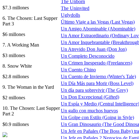
The Unborn
$7.3 millones
The Uninvited
Uglydolls
6. The Chosen: Last Supper
Último Viaje a las Vegas (Last Vegas)
Part 3
Un Amigo Abominable (Abominable)
$6 millones
Un Amor Extraordinario (Ordinary Lov
Un Amor Inquebrantable (Breakthrough
7. A Working Man
Un Atrevido Don Juan (Don Jon)
$3 millones
Un Completo Desconocido
Un Crimen Inesperado (Freelancers)
8. Snow White
Un Cuento Chino
$2.8 millones
Un Cuento de Invierno (Winter's Tale)
Un Día Más para Morir (Boss Level)
9. The Woman in the Yard
Un día para sobrevivir (The Grey)
Un Don Excepcional (Gifted)
$2 millones
Un Espía y Medio (Central Intelligence
10. The Chosen: Last Supper
Un gallo con muchos huevos
Part 2
Un Golpe con Estilo (Going in Style)
$0.9 millones
Un Gran Dinosaurio (The Good Dinosa
Un Jefe en Pañales (The Boss Baby) trai
Un Jefe en Pañales 2 Negocios de Fami