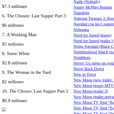
Nadie (Nobody)
$7.3 millones
Nanny McPhee Returns
Napoleón
6. The Chosen: Last Supper Part 3
National Treasure 2: Boo
Navidad con los Coopers
$6 millones
Nebraska
7. A Working Man
Need for Speed (teaser)
Need for Speed (trailer 1
$3 millones
Negra Navidad (Black C
Neighborhood Watch (tea
8. Snow White
Neighbors
$2.8 millones
Nerve: Un juego sin regl
Never Back Down
9. The Woman in the Yard
New in Town
New Moon (new trailer: V
$2 millones
New Moon (teaser MTV
10. The Chosen: Last Supper Part 2
New Moon (trailer 3)
New Moon (trailer previ
$0.9 millones
New Moon TV Spot "Bat
New Moon TV Spot "Ev
New Moon TV Spot "Ne