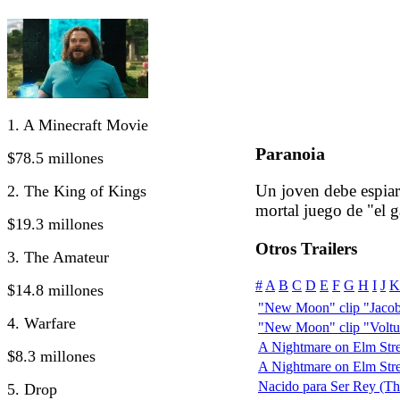
1. A Minecraft Movie
Paranoia
$78.5 millones
Un joven debe espiar 
2. The King of Kings
mortal juego de "el g
$19.3 millones
Otros Trailers
3. The Amateur
#
A
B
C
D
E
F
G
H
I
J
K
$14.8 millones
"New Moon" clip "Jacob
4. Warfare
"New Moon" clip "Voltur
A Nightmare on Elm Stree
$8.3 millones
A Nightmare on Elm Street
Nacido para Ser Rey (T
5. Drop