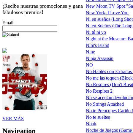
¡Recibe nuestras promociones y gana
New Moon TV Spot "Sa
fabulosos premios!
New York, I Love You
Ni en sueños (Long Shot
Email:
Ni en Sueños (The LongSh
Ni tú ni yo
Night at the Museum: Bat
Nim's Island
Nine
Ninja Assassin
NO
No Hables con Extraños 
No me las toquen (Block
No Respires (Don't Brea
No Respires 2
No se aceptan devolucio
No Strings Attached
No te Preocupes Cariño 
No te sueltes
VER MÁS
Noah
Navigation
Noche de Juegos (Game 