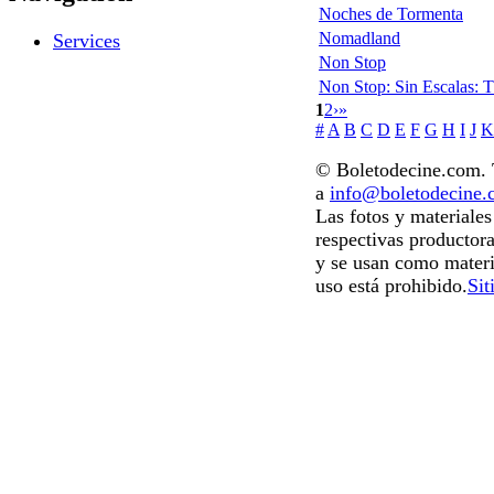
Noches de Tormenta
Nomadland
Services
Non Stop
Non Stop: Sin Escalas: 
1
2
›
»
#
A
B
C
D
E
F
G
H
I
J
K
© Boletodecine.com. T
a
info@boletodecine
Las fotos y materiale
respectivas productora
y se usan como materi
uso está prohibido.
Sit