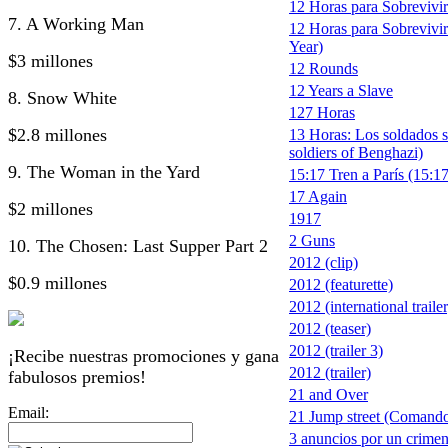
12 Horas para Sobrevivir 
7. A Working Man
12 Horas para Sobrevivir
Year)
$3 millones
12 Rounds
12 Years a Slave
8. Snow White
127 Horas
$2.8 millones
13 Horas: Los soldados s
soldiers of Benghazi)
9. The Woman in the Yard
15:17 Tren a París (15:17
17 Again
$2 millones
1917
2 Guns
10. The Chosen: Last Supper Part 2
2012 (clip)
$0.9 millones
2012 (featurette)
2012 (international trailer
2012 (teaser)
2012 (trailer 3)
¡Recibe nuestras promociones y gana
2012 (trailer)
fabulosos premios!
21 and Over
Email:
21 Jump street (Comando
3 anuncios por un crimen