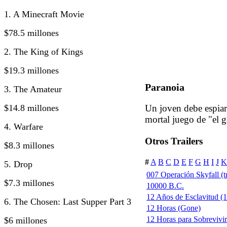
1. A Minecraft Movie
$78.5 millones
2. The King of Kings
$19.3 millones
Paranoia
3. The Amateur
$14.8 millones
Un joven debe espiar 
mortal juego de "el g
4. Warfare
Otros Trailers
$8.3 millones
#
A
B
C
D
E
F
G
H
I
J
K
5. Drop
007 Operación Skyfall (tr
$7.3 millones
10000 B.C.
12 Años de Esclavitud (1
6. The Chosen: Last Supper Part 3
12 Horas (Gone)
12 Horas para Sobrevivi
$6 millones