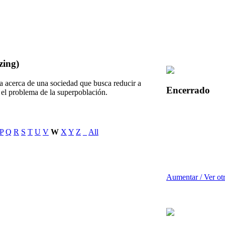
zing)
a acerca de una sociedad que busca reducir a
Encerrado
 el problema de la superpoblación.
P
Q
R
S
T
U
V
W
X
Y
Z
_
All
Aumentar / Ver ot