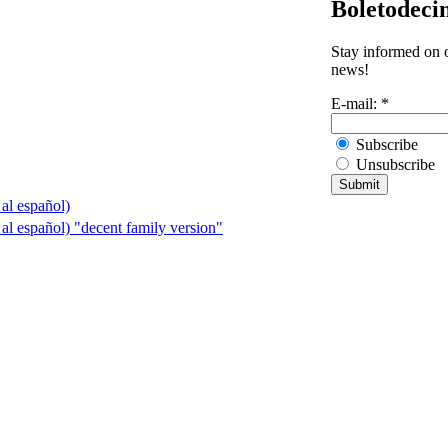
Boletodeci
Stay informed on o
news!
E-mail:
*
Subscribe
Unsubscribe
 al español)
o al español) "decent family version"