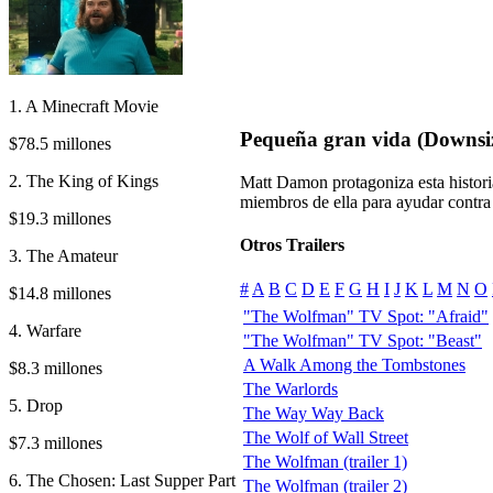
1. A Minecraft Movie
Pequeña gran vida (Downsi
$78.5 millones
2. The King of Kings
Matt Damon protagoniza esta histori
miembros de ella para ayudar contra
$19.3 millones
Otros Trailers
3. The Amateur
#
A
B
C
D
E
F
G
H
I
J
K
L
M
N
O
$14.8 millones
"The Wolfman" TV Spot: "Afraid"
4. Warfare
"The Wolfman" TV Spot: "Beast"
A Walk Among the Tombstones
$8.3 millones
The Warlords
5. Drop
The Way Way Back
The Wolf of Wall Street
$7.3 millones
The Wolfman (trailer 1)
6. The Chosen: Last Supper Part
The Wolfman (trailer 2)