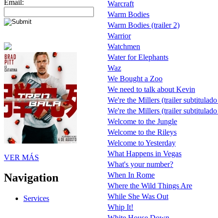
Email:
Warcraft
Warm Bodies
Warm Bodies (trailer 2)
Warrior
Watchmen
Water for Elephants
Waz
We Bought a Zoo
We need to talk about Kevin
We're the Millers (trailer subtitulado
We're the Millers (trailer subtitulad
Welcome to the Jungle
Welcome to the Rileys
Welcome to Yesterday
What Happens in Vegas
VER MÁS
What's your number?
When In Rome
Navigation
Where the Wild Things Are
While She Was Out
Services
Whip It!
White House Down