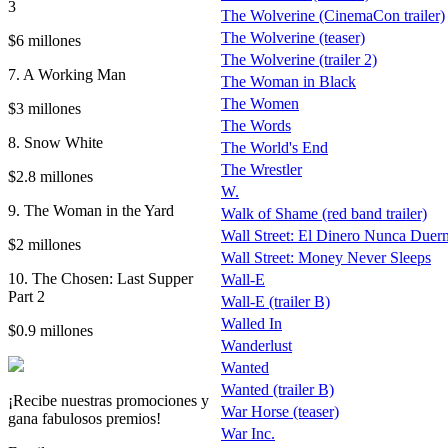
3
The Wolverine (CinemaCon trailer)
The Wolverine (teaser)
$6 millones
The Wolverine (trailer 2)
7. A Working Man
The Woman in Black
The Women
$3 millones
The Words
8. Snow White
The World's End
The Wrestler
$2.8 millones
W.
9. The Woman in the Yard
Walk of Shame (red band trailer)
Wall Street: El Dinero Nunca Duerme
$2 millones
Wall Street: Money Never Sleeps
10. The Chosen: Last Supper
Wall-E
Part 2
Wall-E (trailer B)
Walled In
$0.9 millones
Wanderlust
Wanted
Wanted (trailer B)
¡Recibe nuestras promociones y
War Horse (teaser)
gana fabulosos premios!
War Inc.