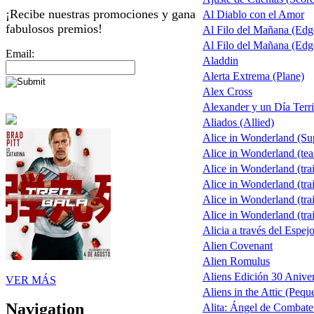
¡Recibe nuestras promociones y gana
Al Diablo con el Amor
fabulosos premios!
Al Filo del Mañana (Ed
Al Filo del Mañana (Ed
Email:
Aladdin
Alerta Extrema (Plane)
Alex Cross
Alexander y un Día Terri
Aliados (Allied)
Alice in Wonderland (S
Alice in Wonderland (tea
Alice in Wonderland (trai
Alice in Wonderland (trai
Alice in Wonderland (trai
Alice in Wonderland (trai
Alicia a través del Espej
Alien Covenant
Alien Romulus
Aliens Edición 30 Aniver
VER MÁS
Aliens in the Attic (Pequ
Navigation
Alita: Ángel de Combate 