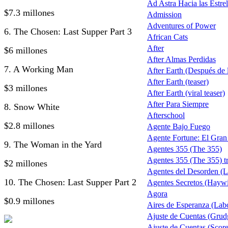
Ad Astra Hacia las Estrel
$7.3 millones
Admission
Adventures of Power
6. The Chosen: Last Supper Part 3
African Cats
After
$6 millones
After Almas Perdidas
7. A Working Man
After Earth (Después de la
After Earth (teaser)
$3 millones
After Earth (viral teaser)
After Para Siempre
8. Snow White
Afterschool
$2.8 millones
Agente Bajo Fuego
Agente Fortune: El Gra
9. The Woman in the Yard
Agentes 355 (The 355)
Agentes 355 (The 355) tr
$2 millones
Agentes del Desorden (L
10. The Chosen: Last Supper Part 2
Agentes Secretos (Haywi
Agora
$0.9 millones
Aires de Esperanza (Lab
Ajuste de Cuentas (Grud
Ajuste de Cuentas (Score 