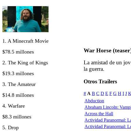
1. A Minecraft Movie
War Horse (teaser
$78.5 millones
La amistad de un jov
2. The King of Kings
la guerra.
$19.3 millones
Otros Trailers
3. The Amateur
#
A
B
C
D
E
F
G
H
I
J
$14.8 millones
Abduction
4. Warfare
Abraham Lincoln: Vampi
Across the Hall
$8.3 millones
Actividad Paranormal: 
Actividad Paranormal: 
5. Drop