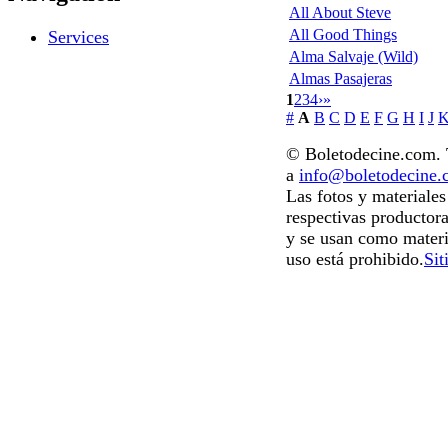
All About Steve
All Good Things
Services
Alma Salvaje (Wild)
Almas Pasajeras
1
2
3
4
›
»
#
A
B
C
D
E
F
G
H
I
J
© Boletodecine.com. T
a
info@boletodecine
Las fotos y materiale
respectivas productora
y se usan como materi
uso está prohibido.
Sit