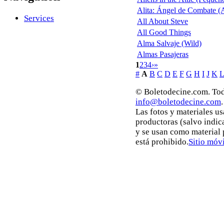
Alita: Ángel de Combate (A
Services
All About Steve
All Good Things
Alma Salvaje (Wild)
Almas Pasajeras
1
2
3
4
›
»
#
A
B
C
D
E
F
G
H
I
J
K
L
© Boletodecine.com. Tod
info@boletodecine.com
.
Las fotos y materiales u
productoras (salvo indic
y se usan como material
está prohibido.
Sitio móvi