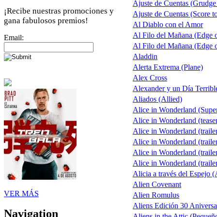
Ajuste de Cuentas (Grudge
¡Recibe nuestras promociones y
Ajuste de Cuentas (Score to
gana fabulosos premios!
Al Diablo con el Amor
Al Filo del Mañana (Edge
Email:
Al Filo del Mañana (Edge
Aladdin
Alerta Extrema (Plane)
Alex Cross
Alexander y un Día Terribl
Aliados (Allied)
Alice in Wonderland (Sup
Alice in Wonderland (tease
Alice in Wonderland (traile
Alice in Wonderland (traile
Alice in Wonderland (traile
Alice in Wonderland (traile
Alicia a través del Espejo (
Alien Covenant
VER MÁS
Alien Romulus
Aliens Edición 30 Aniversa
Navigation
Aliens in the Attic (Pequeñ