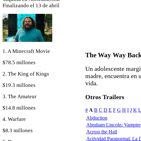
Finalizando el 13 de abril
1. A Minecraft Movie
The Way Way Bac
$78.5 millones
Un adolescente margi
2. The King of Kings
madre, encuentra en u
vida.
$19.3 millones
3. The Amateur
Otros Trailers
$14.8 millones
#
A
B
C
D
E
F
G
H
I
J
K
L
Abduction
4. Warfare
Abraham Lincoln: Vampire
$8.3 millones
Across the Hall
Actividad Paranormal: La