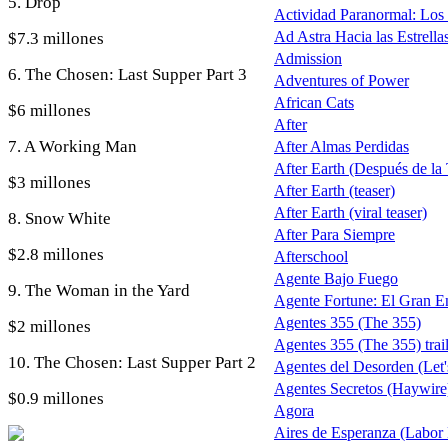
5. Drop
Actividad Paranormal: Los
Ad Astra Hacia las Estrella
$7.3 millones
Admission
6. The Chosen: Last Supper Part 3
Adventures of Power
African Cats
$6 millones
After
7. A Working Man
After Almas Perdidas
After Earth (Después de la T
$3 millones
After Earth (teaser)
After Earth (viral teaser)
8. Snow White
After Para Siempre
$2.8 millones
Afterschool
Agente Bajo Fuego
9. The Woman in the Yard
Agente Fortune: El Gran 
Agentes 355 (The 355)
$2 millones
Agentes 355 (The 355) trail
10. The Chosen: Last Supper Part 2
Agentes del Desorden (Let'
Agentes Secretos (Haywire
$0.9 millones
Agora
Aires de Esperanza (Labor