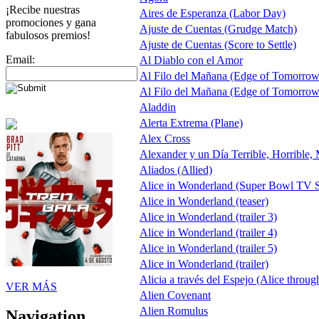
¡Recibe nuestras
Aires de Esperanza (Labor Day)
promociones y gana
Ajuste de Cuentas (Grudge Match)
fabulosos premios!
Ajuste de Cuentas (Score to Settle)
Email:
Al Diablo con el Amor
Al Filo del Mañana (Edge of Tomorrow
Al Filo del Mañana (Edge of Tomorrow
Aladdin
Alerta Extrema (Plane)
Alex Cross
Alexander y un Día Terrible, Horrible,
Aliados (Allied)
Alice in Wonderland (Super Bowl TV S
Alice in Wonderland (teaser)
Alice in Wonderland (trailer 3)
Alice in Wonderland (trailer 4)
Alice in Wonderland (trailer 5)
Alice in Wonderland (trailer)
Alicia a través del Espejo (Alice throug
VER MÁS
Alien Covenant
Alien Romulus
Navigation