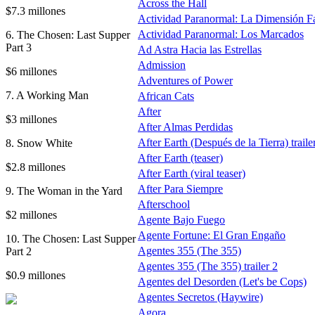
Across the Hall
$7.3 millones
Actividad Paranormal: La Dimensión F
Actividad Paranormal: Los Marcados
6. The Chosen: Last Supper
Part 3
Ad Astra Hacia las Estrellas
Admission
$6 millones
Adventures of Power
7. A Working Man
African Cats
After
$3 millones
After Almas Perdidas
After Earth (Después de la Tierra) traile
8. Snow White
After Earth (teaser)
$2.8 millones
After Earth (viral teaser)
After Para Siempre
9. The Woman in the Yard
Afterschool
$2 millones
Agente Bajo Fuego
Agente Fortune: El Gran Engaño
10. The Chosen: Last Supper
Agentes 355 (The 355)
Part 2
Agentes 355 (The 355) trailer 2
$0.9 millones
Agentes del Desorden (Let's be Cops)
Agentes Secretos (Haywire)
Agora