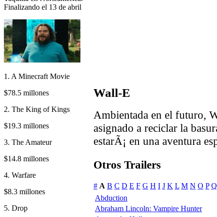
Finalizando el 13 de abril
1. A Minecraft Movie
Wall-E
$78.5 millones
2. The King of Kings
Ambientada en el futuro, W
$19.3 millones
asignado a reciclar la basu
estarÃ¡ en una aventura esp
3. The Amateur
$14.8 millones
Otros Trailers
4. Warfare
#
A
B
C
D
E
F
G
H
I
J
K
L
M
N
O
P
Q
$8.3 millones
Abduction
5. Drop
Abraham Lincoln: Vampire Hunter