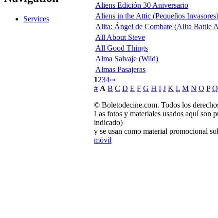
Aliens Edición 30 Aniversario
Aliens in the Attic (Pequeños Invasores
Services
Alita: Ángel de Combate (Alita Battle 
All About Steve
All Good Things
Alma Salvaje (Wild)
Almas Pasajeras
1
2
3
4
›
»
#
A
B
C
D
E
F
G
H
I
J
K
L
M
N
O
P
Q
© Boletodecine.com. Todos los derechos
Las fotos y materiales usados aquí son p
indicado)
y se usan como material promocional sol
móvil