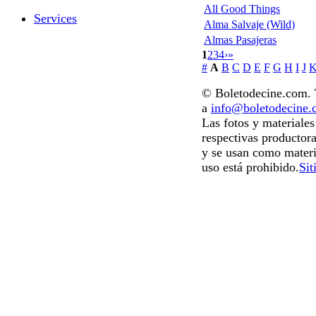
All Good Things
Services
Alma Salvaje (Wild)
Almas Pasajeras
1
2
3
4
›
»
#
A
B
C
D
E
F
G
H
I
J
© Boletodecine.com. T
a
info@boletodecine
Las fotos y materiale
respectivas productora
y se usan como materi
uso está prohibido.
Sit