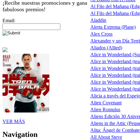
¡Recibe nuestras promociones y gana
Al Filo del Mañana (Ed
fabulosos premios!
Al Filo del Mañana (Ed
Aladdin
Email:
Alerta Extrema (Plane)
Alex Cross
Alexander y un Día Terri
Aliados (Allied)
Alice in Wonderland (S
Alice in Wonderland (tea
Alice in Wonderland (trai
Alice in Wonderland (trai
Alice in Wonderland (trai
Alice in Wonderland (trai
Alicia a través del Espej
Alien Covenant
Alien Romulus
Aliens Edición 30 Aniver
VER MÁS
Aliens in the Attic (Pequ
Alita: Ángel de Combate 
Navigation
All About Steve