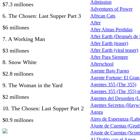
Admission
$7.3 millones
Adventures of Power
6. The Chosen: Last Supper Part 3
African Cats
After
$6 millones
After Almas Perdidas
After Earth (Después de la
7. A Working Man
After Earth (teaser)
$3 millones
After Earth (viral teaser)
After Para Siempre
8. Snow White
Afterschool
Agente Bajo Fuego
$2.8 millones
Agente Fortune: El Gra
Agentes 355 (The 355)
9. The Woman in the Yard
Agentes 355 (The 355) tr
$2 millones
Agentes del Desorden (L
Agentes Secretos (Haywi
10. The Chosen: Last Supper Part 2
Agora
Aires de Esperanza (Lab
$0.9 millones
Ajuste de Cuentas (Grud
Ajuste de Cuentas (Score 
Al Diablo con el Amor