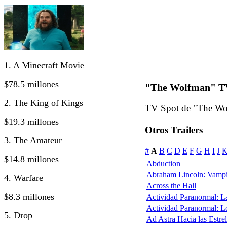
1. A Minecraft Movie
$78.5 millones
"The Wolfman" TV
2. The King of Kings
TV Spot de "The Wol
$19.3 millones
Otros Trailers
3. The Amateur
#
A
B
C
D
E
F
G
H
I
J
$14.8 millones
Abduction
Abraham Lincoln: Vampi
4. Warfare
Across the Hall
$8.3 millones
Actividad Paranormal: 
Actividad Paranormal: 
5. Drop
Ad Astra Hacia las Estrel