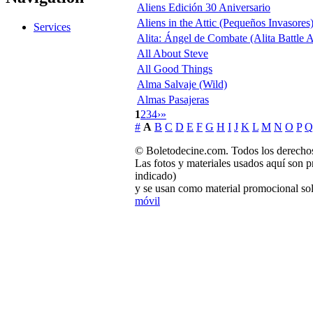
Aliens Edición 30 Aniversario
Aliens in the Attic (Pequeños Invasores
Services
Alita: Ángel de Combate (Alita Battle 
All About Steve
All Good Things
Alma Salvaje (Wild)
Almas Pasajeras
1
2
3
4
›
»
#
A
B
C
D
E
F
G
H
I
J
K
L
M
N
O
P
Q
© Boletodecine.com. Todos los derechos
Las fotos y materiales usados aquí son p
indicado)
y se usan como material promocional sol
móvil