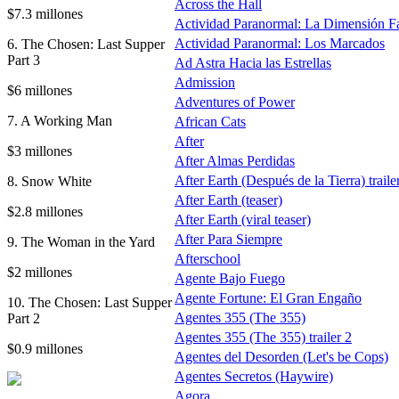
Across the Hall
$7.3 millones
Actividad Paranormal: La Dimensión F
Actividad Paranormal: Los Marcados
6. The Chosen: Last Supper
Part 3
Ad Astra Hacia las Estrellas
Admission
$6 millones
Adventures of Power
7. A Working Man
African Cats
After
$3 millones
After Almas Perdidas
After Earth (Después de la Tierra) traile
8. Snow White
After Earth (teaser)
$2.8 millones
After Earth (viral teaser)
After Para Siempre
9. The Woman in the Yard
Afterschool
$2 millones
Agente Bajo Fuego
Agente Fortune: El Gran Engaño
10. The Chosen: Last Supper
Agentes 355 (The 355)
Part 2
Agentes 355 (The 355) trailer 2
$0.9 millones
Agentes del Desorden (Let's be Cops)
Agentes Secretos (Haywire)
Agora