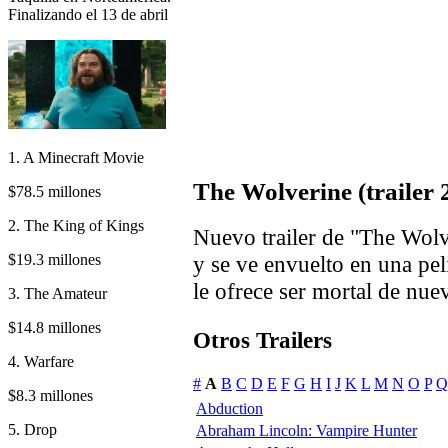
Finalizando el 13 de abril
1. A Minecraft Movie
The Wolverine (trailer 
$78.5 millones
2. The King of Kings
Nuevo trailer de "The Wolv
$19.3 millones
y se ve envuelto en una pe
le ofrece ser mortal de nue
3. The Amateur
$14.8 millones
Otros Trailers
4. Warfare
#
A
B
C
D
E
F
G
H
I
J
K
L
M
N
O
P
Q
$8.3 millones
Abduction
5. Drop
Abraham Lincoln: Vampire Hunter