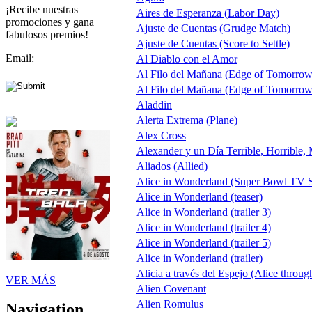
¡Recibe nuestras
Aires de Esperanza (Labor Day)
promociones y gana
Ajuste de Cuentas (Grudge Match)
fabulosos premios!
Ajuste de Cuentas (Score to Settle)
Email:
Al Diablo con el Amor
Al Filo del Mañana (Edge of Tomorrow
Al Filo del Mañana (Edge of Tomorrow
Aladdin
Alerta Extrema (Plane)
Alex Cross
Alexander y un Día Terrible, Horrible,
Aliados (Allied)
Alice in Wonderland (Super Bowl TV S
Alice in Wonderland (teaser)
Alice in Wonderland (trailer 3)
Alice in Wonderland (trailer 4)
Alice in Wonderland (trailer 5)
Alice in Wonderland (trailer)
Alicia a través del Espejo (Alice throug
VER MÁS
Alien Covenant
Alien Romulus
Navigation