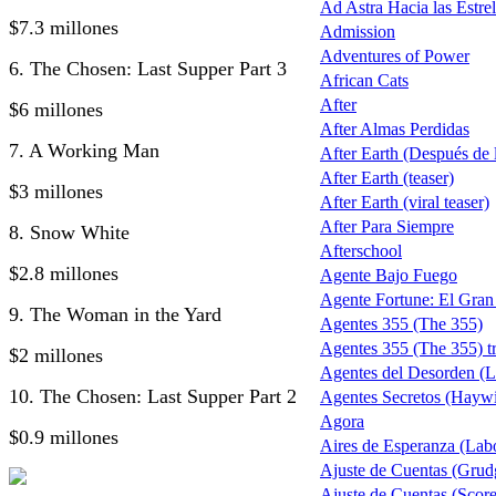
Ad Astra Hacia las Estrel
$7.3 millones
Admission
Adventures of Power
6. The Chosen: Last Supper Part 3
African Cats
After
$6 millones
After Almas Perdidas
7. A Working Man
After Earth (Después de la
After Earth (teaser)
$3 millones
After Earth (viral teaser)
After Para Siempre
8. Snow White
Afterschool
$2.8 millones
Agente Bajo Fuego
Agente Fortune: El Gra
9. The Woman in the Yard
Agentes 355 (The 355)
Agentes 355 (The 355) tr
$2 millones
Agentes del Desorden (L
10. The Chosen: Last Supper Part 2
Agentes Secretos (Haywi
Agora
$0.9 millones
Aires de Esperanza (Lab
Ajuste de Cuentas (Grud
Ajuste de Cuentas (Score 