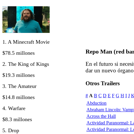
1. A Minecraft Movie
Repo Man (red ban
$78.5 millones
En el futuro si neces
2. The King of Kings
dar un nuevo órgano, 
$19.3 millones
Otros Trailers
3. The Amateur
#
A
B
C
D
E
F
G
H
I
J
$14.8 millones
Abduction
4. Warfare
Abraham Lincoln: Vampi
Across the Hall
$8.3 millones
Actividad Paranormal: 
Actividad Paranormal: 
5. Drop