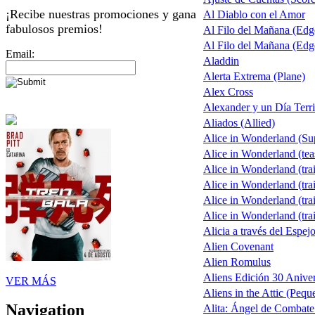
¡Recibe nuestras promociones y gana
Al Diablo con el Amor
fabulosos premios!
Al Filo del Mañana (Ed
Al Filo del Mañana (Ed
Email:
Aladdin
Alerta Extrema (Plane)
Alex Cross
Alexander y un Día Terri
Aliados (Allied)
Alice in Wonderland (S
Alice in Wonderland (tea
Alice in Wonderland (trai
Alice in Wonderland (trai
Alice in Wonderland (trai
Alice in Wonderland (trai
Alicia a través del Espej
Alien Covenant
Alien Romulus
Aliens Edición 30 Aniver
VER MÁS
Aliens in the Attic (Pequ
Navigation
Alita: Ángel de Combate 