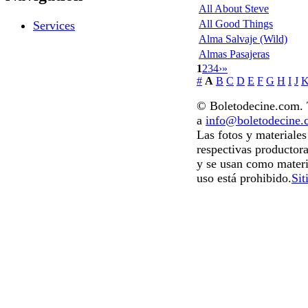
All About Steve
All Good Things
Services
Alma Salvaje (Wild)
Almas Pasajeras
1
2
3
4
›
»
#
A
B
C
D
E
F
G
H
I
J
© Boletodecine.com. T
a
info@boletodecine
Las fotos y materiale
respectivas productora
y se usan como materi
uso está prohibido.
Sit