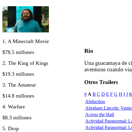
1. A Minecraft Movie
Rio
$78.5 millones
Una guacamaya de ci
2. The King of Kings
aventuras cuando viaj
$19.3 millones
Otros Trailers
3. The Amateur
#
A
B
C
D
E
F
G
H
I
J
$14.8 millones
Abduction
4. Warfare
Abraham Lincoln: Vampi
Across the Hall
$8.3 millones
Actividad Paranormal: 
Actividad Paranormal: 
5. Drop