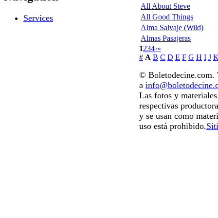
All About Steve
All Good Things
Services
Alma Salvaje (Wild)
Almas Pasajeras
1
2
3
4
›
»
#
A
B
C
D
E
F
G
H
I
J
© Boletodecine.com. T
a
info@boletodecine
Las fotos y materiale
respectivas productora
y se usan como materi
uso está prohibido.
Sit