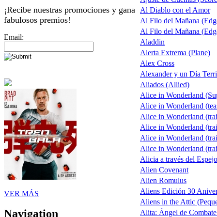
¡Recibe nuestras promociones y gana
Al Diablo con el Amor
fabulosos premios!
Al Filo del Mañana (Ed
Al Filo del Mañana (Ed
Email:
Aladdin
Alerta Extrema (Plane)
Alex Cross
Alexander y un Día Terri
Aliados (Allied)
Alice in Wonderland (S
Alice in Wonderland (tea
Alice in Wonderland (trai
Alice in Wonderland (trai
Alice in Wonderland (trai
Alice in Wonderland (trai
Alicia a través del Espej
Alien Covenant
Alien Romulus
Aliens Edición 30 Aniver
VER MÁS
Aliens in the Attic (Pequ
Navigation
Alita: Ángel de Combate 