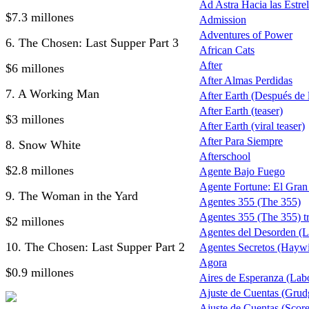
Ad Astra Hacia las Estrel
$7.3 millones
Admission
Adventures of Power
6. The Chosen: Last Supper Part 3
African Cats
After
$6 millones
After Almas Perdidas
7. A Working Man
After Earth (Después de la
After Earth (teaser)
$3 millones
After Earth (viral teaser)
After Para Siempre
8. Snow White
Afterschool
$2.8 millones
Agente Bajo Fuego
Agente Fortune: El Gra
9. The Woman in the Yard
Agentes 355 (The 355)
Agentes 355 (The 355) tr
$2 millones
Agentes del Desorden (L
10. The Chosen: Last Supper Part 2
Agentes Secretos (Haywi
Agora
$0.9 millones
Aires de Esperanza (Lab
Ajuste de Cuentas (Grud
Ajuste de Cuentas (Score 